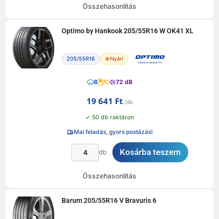
Összehasonlítás
Optimo by Hankook 205/55R16 W OK41 XL
205/55R16
Nyári
B
C
72 dB
19 641
Ft
✓ 50 db raktáron
Mai feladás, gyors postázás!
Kosárba teszem
db
Összehasonlítás
Barum 205/55R16 V Bravuris 6