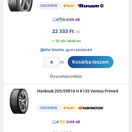
205/55R16
Nyári
B
B
69 dB
22 333
Ft
✓ 50 db raktáron
Mai feladás, gyors postázás!
Kosárba teszem
db
Összehasonlítás
Hankook 205/55R16 H K135 Ventus Prime4
205/55R16
Nyári
A
C
69 dB