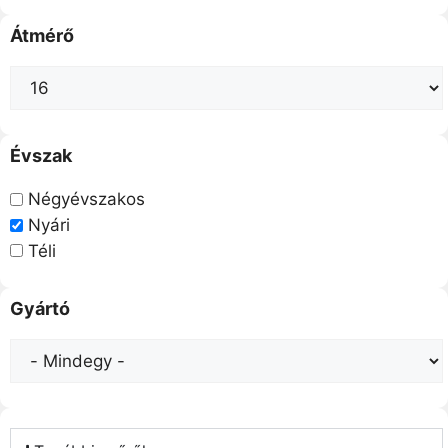
Átmérő
Évszak
Négyévszakos
Nyári
Téli
Gyártó