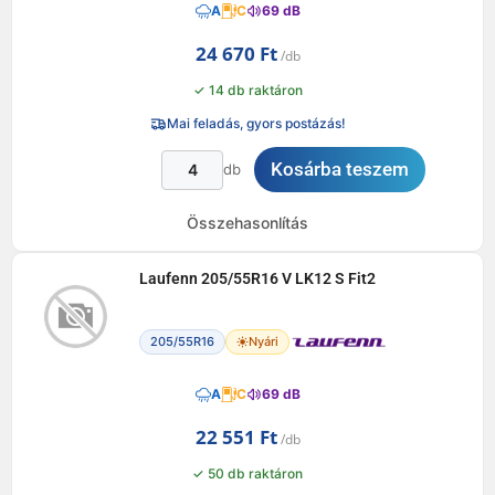
A
C
69 dB
24 670
Ft
✓ 14 db raktáron
Mai feladás, gyors postázás!
Kosárba teszem
db
Összehasonlítás
Laufenn 205/55R16 V LK12 S Fit2
205/55R16
Nyári
A
C
69 dB
22 551
Ft
✓ 50 db raktáron