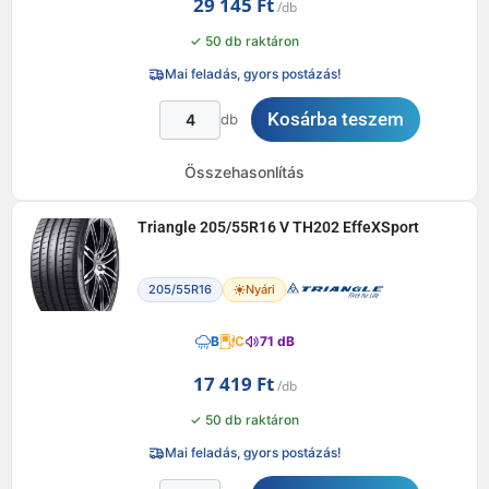
29 145
Ft
✓ 50 db raktáron
Mai feladás, gyors postázás!
Kosárba teszem
db
Összehasonlítás
Triangle 205/55R16 V TH202 EffeXSport
205/55R16
Nyári
B
C
71 dB
17 419
Ft
✓ 50 db raktáron
Mai feladás, gyors postázás!