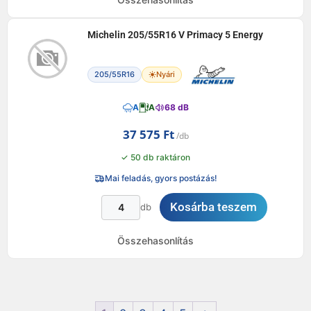
Michelin 205/55R16 V Primacy 5 Energy
205/55R16
Nyári
A
A
68 dB
37 575
Ft
✓ 50 db raktáron
Mai feladás, gyors postázás!
Kosárba teszem
db
Összehasonlítás