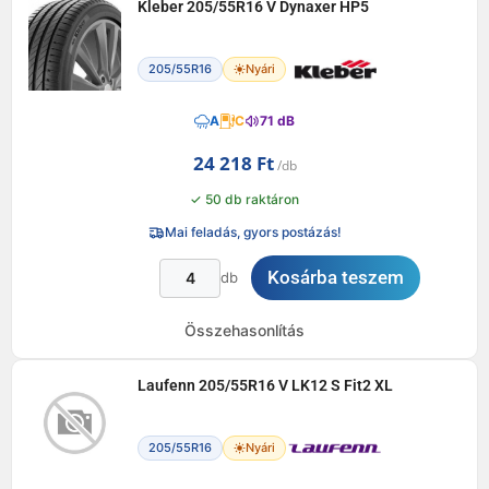
Kleber 205/55R16 V Dynaxer HP5
205/55R16
Nyári
A
C
71 dB
24 218
Ft
✓ 50 db raktáron
Mai feladás, gyors postázás!
Kosárba teszem
db
Összehasonlítás
Laufenn 205/55R16 V LK12 S Fit2 XL
205/55R16
Nyári