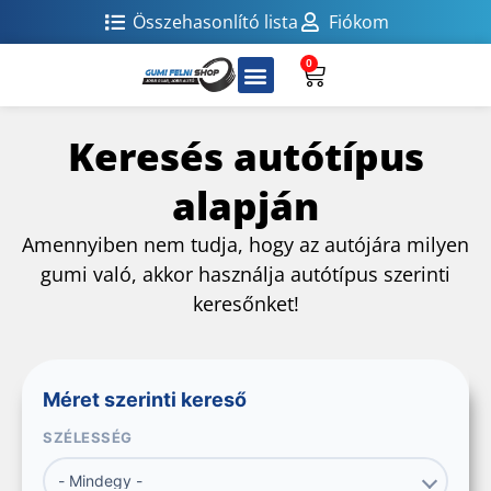
Összehasonlító lista
Fiókom
0
Keresés autótípus
alapján
Amennyiben nem tudja, hogy az autójára milyen
gumi való, akkor használja autótípus szerinti
keresőnket!
Méret szerinti kereső
SZÉLESSÉG