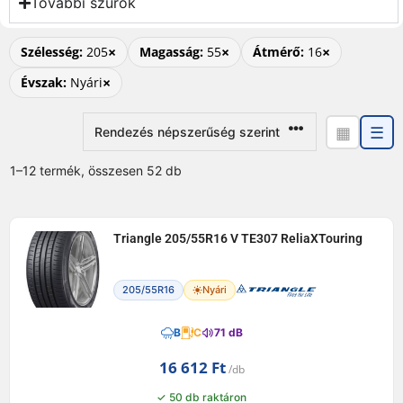
További szűrők
×
×
×
Szélesség:
205
Magasság:
55
Átmérő:
16
×
Évszak:
Nyári
▦
☰
1–12 termék, összesen 52 db
Triangle 205/55R16 V TE307 ReliaXTouring
205/55R16
Nyári
B
C
71 dB
16 612
Ft
✓ 50 db raktáron