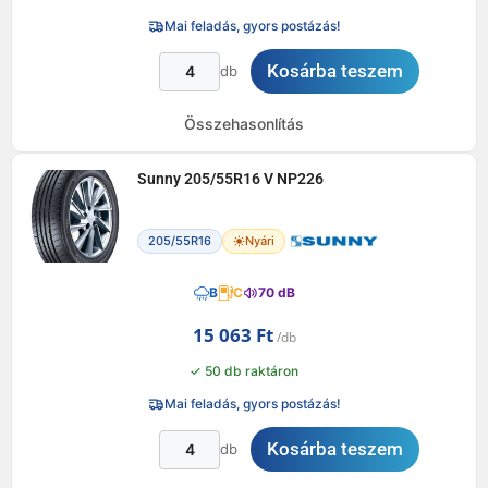
Mai feladás, gyors postázás!
Kosárba teszem
db
Összehasonlítás
Sunny 205/55R16 V NP226
205/55R16
Nyári
B
C
70 dB
15 063
Ft
✓ 50 db raktáron
Mai feladás, gyors postázás!
Kosárba teszem
db