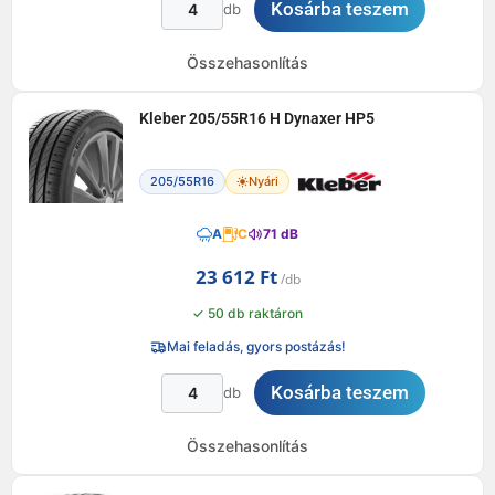
Kosárba teszem
db
Összehasonlítás
Kleber 205/55R16 H Dynaxer HP5
205/55R16
Nyári
A
C
71 dB
23 612
Ft
✓ 50 db raktáron
Mai feladás, gyors postázás!
Kosárba teszem
db
Összehasonlítás