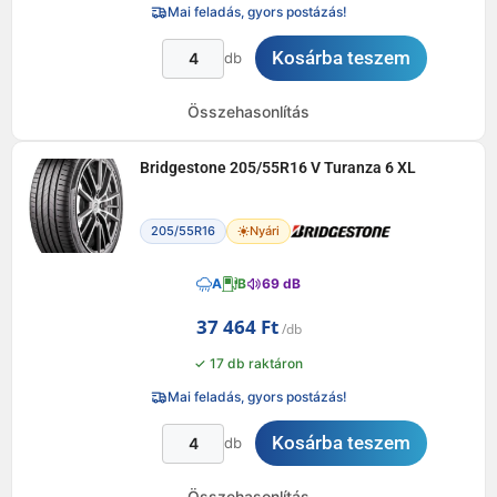
Mai feladás, gyors postázás!
Kosárba teszem
db
Összehasonlítás
Bridgestone 205/55R16 V Turanza 6 XL
205/55R16
Nyári
A
B
69 dB
37 464
Ft
✓ 17 db raktáron
Mai feladás, gyors postázás!
Kosárba teszem
db
Összehasonlítás