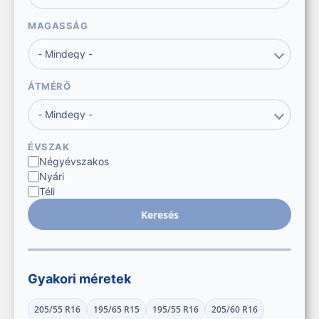
MAGASSÁG
ÁTMÉRŐ
ÉVSZAK
Négyévszakos
Nyári
Téli
Keresés
Gyakori méretek
205/55 R16
195/65 R15
195/55 R16
205/60 R16