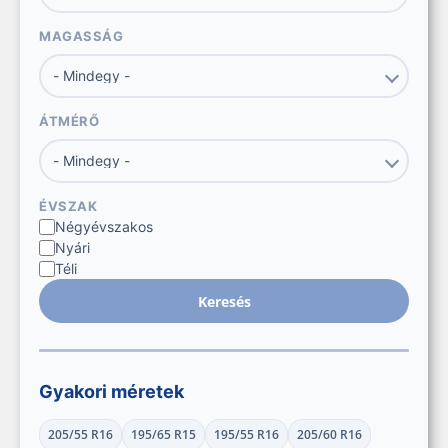
MAGASSÁG
ÁTMÉRŐ
ÉVSZAK
Négyévszakos
Nyári
Téli
Keresés
Gyakori méretek
205/55 R16
195/65 R15
195/55 R16
205/60 R16