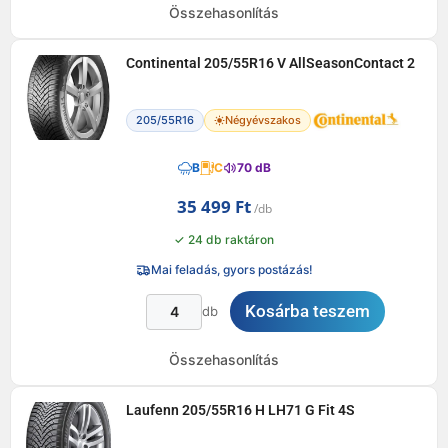
Összehasonlítás
Continental 205/55R16 V AllSeasonContact 2
205/55R16
Négyévszakos
B
C
70 dB
35 499
Ft
✓ 24 db raktáron
Mai feladás, gyors postázás!
Kosárba teszem
db
Összehasonlítás
Laufenn 205/55R16 H LH71 G Fit 4S