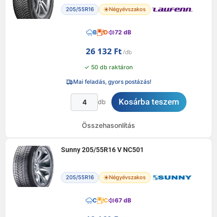
205/55R16
Négyévszakos
B
D
72 dB
26 132
Ft
✓ 50 db raktáron
Mai feladás, gyors postázás!
Kosárba teszem
db
Összehasonlítás
Sunny 205/55R16 V NC501
205/55R16
Négyévszakos
C
C
67 dB