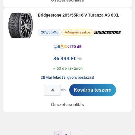
Bridgestone 205/55R16 V Turanza AS 6 XL
205/55R16
Négyévszakos
B
C
70 dB
36 333
Ft
✓ 50 db raktáron
Mai feladás, gyors postázás!
Kosárba teszem
db
Összehasonlítás