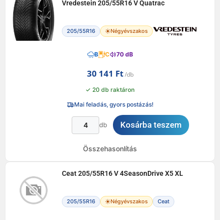
Vredestein 205/55R16 V Quatrac
205/55R16
Négyévszakos
B
C
70 dB
30 141
Ft
✓ 20 db raktáron
Mai feladás, gyors postázás!
Kosárba teszem
db
Összehasonlítás
Ceat 205/55R16 V 4SeasonDrive X5 XL
205/55R16
Négyévszakos
Ceat