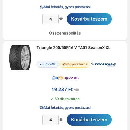
Mai feladás, gyors postázás!
Kosárba teszem
db
Összehasonlítás
Triangle 205/55R16 V TA01 SeasonX XL
205/55R16
Négyévszakos
B
C
72 dB
19 237
Ft
✓ 50 db raktáron
Mai feladás, gyors postázás!
Kosárba teszem
db