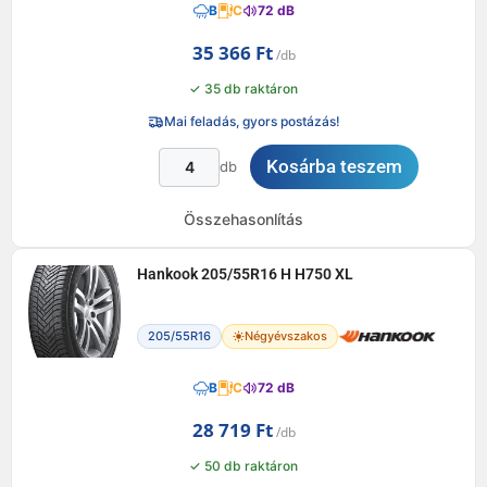
B
C
72 dB
35 366
Ft
✓ 35 db raktáron
Mai feladás, gyors postázás!
Kosárba teszem
db
Összehasonlítás
Hankook 205/55R16 H H750 XL
205/55R16
Négyévszakos
B
C
72 dB
28 719
Ft
✓ 50 db raktáron