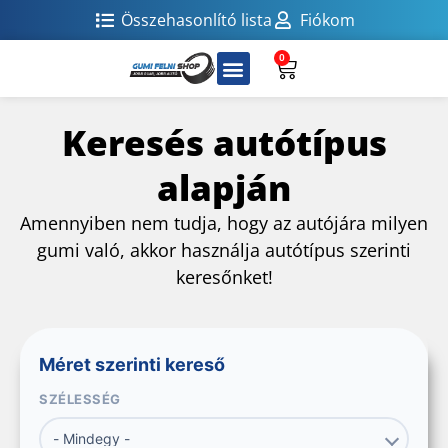
Összehasonlító lista
Fiókom
0
Keresés autótípus
alapján
Amennyiben nem tudja, hogy az autójára milyen
gumi való, akkor használja autótípus szerinti
keresőnket!
Méret szerinti kereső
SZÉLESSÉG