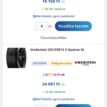
18 160
Ft
✓ 50 db raktáron
Mai feladás, gyors postázás!
Kosárba teszem
db
Összehasonlítás
Vredestein 205/55R16 V Quatrac XL
205/55R16
Négyévszakos
B
C
70 dB
34 087
Ft
✓ 14 db raktáron
Mai feladás, gyors postázás!