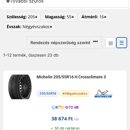
További szűrők
×
×
×
Szélesség:
205
Magasság:
55
Átmérő:
16
×
Évszak:
Négyévszakos
▦
☰
1–12 termék, összesen 23 db
Michelin 205/55R16 H Crossclimate 3
205/55R16
Négyévszakos
B
C
72 dB
38 674
Ft
✓ 50 db raktáron