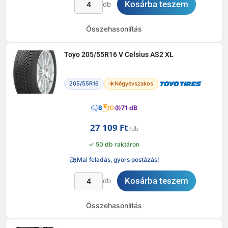
Kosárba teszem
db
Összehasonlítás
Toyo 205/55R16 V Celsius AS2 XL
205/55R16
Négyévszakos
B
C
71 dB
27 109
Ft
✓ 50 db raktáron
Mai feladás, gyors postázás!
Kosárba teszem
db
Összehasonlítás