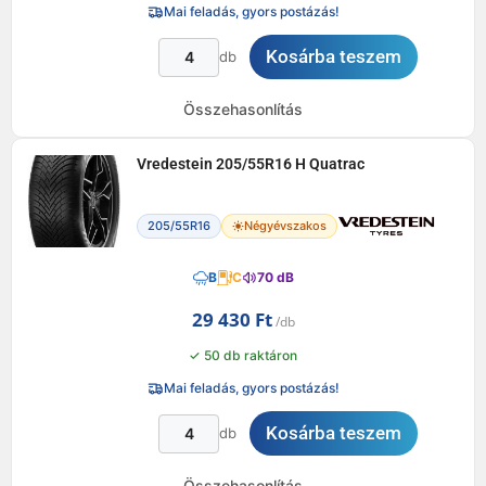
Mai feladás, gyors postázás!
Kosárba teszem
db
Összehasonlítás
Vredestein 205/55R16 H Quatrac
205/55R16
Négyévszakos
B
C
70 dB
29 430
Ft
✓ 50 db raktáron
Mai feladás, gyors postázás!
Kosárba teszem
db
Összehasonlítás