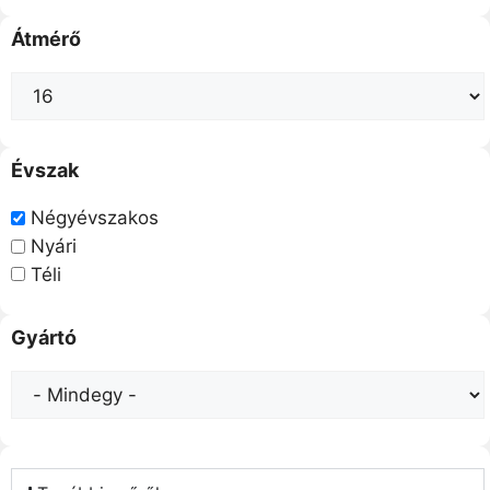
Átmérő
Évszak
Négyévszakos
Nyári
Téli
Gyártó