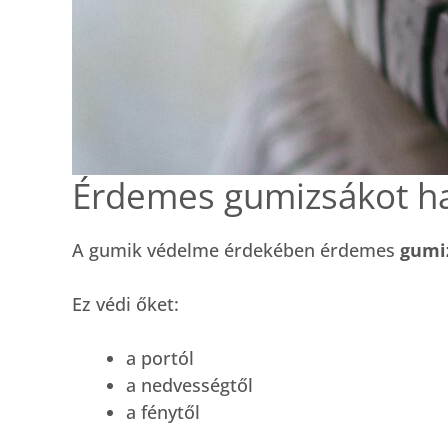
Érdemes gumizsákot ha
A gumik védelme érdekében érdemes
gumi
Ez védi őket:
a portól
a nedvességtől
a fénytől