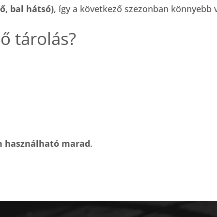
ső, bal hátsó)
, így a következő szezonban könnyebb v
ő tárolás?
an használható marad
.