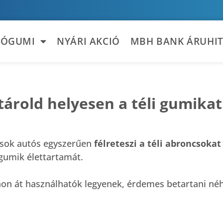
TÓGUMI
NYÁRI AKCIÓ
MBH BANK ÁRUHIT
árold helyesen a téli gumika
, sok autós egyszerűen
félreteszi a téli abroncsoka
 gumik élettartamát.
non át használhatók legyenek, érdemes betartani néh