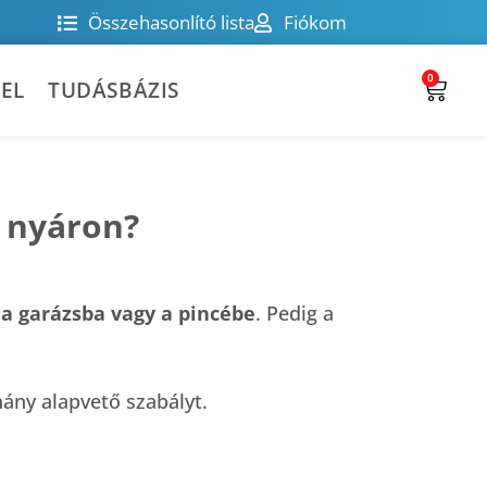
Összehasonlító lista
Fiókom
0
EL
TUDÁSBÁZIS
t nyáron?
t a garázsba vagy a pincébe
. Pedig a
ány alapvető szabályt.