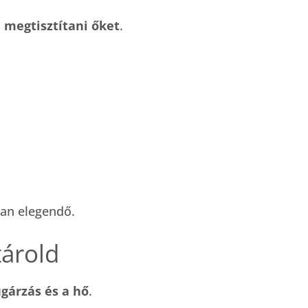
 megtisztítani őket
.
.
ban elegendő.
tárold
gárzás és a hő
.