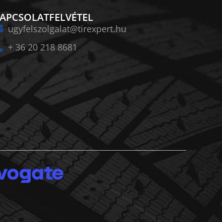
APCSOLATFELVÉTEL
ugyfelszolgalat@tirexpert.hu
+ 36 20 218 8681