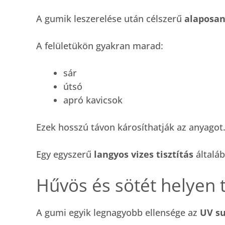
A gumik leszerelése után célszerű
alaposan
A felületükön gyakran marad:
sár
útsó
apró kavicsok
Ezek hosszú távon károsíthatják az anyagot
Egy egyszerű
langyos vizes tisztítás
általá
Hűvös és sötét helyen 
A gumi egyik legnagyobb ellensége az
UV su