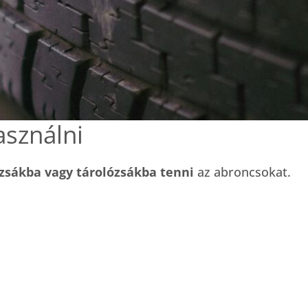
sználni
zsákba vagy tárolózsákba tenni
az abroncsokat.