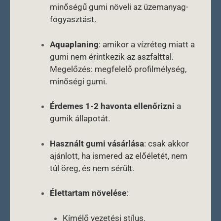
minőségű gumi növeli az üzemanyag-
fogyasztást.
Aquaplaning
: amikor a vízréteg miatt a
gumi nem érintkezik az aszfalttal.
Megelőzés: megfelelő profilmélység,
minőségi gumi.
Érdemes 1-2 havonta ellenőrizni
a
gumik állapotát.
Használt gumi vásárlása
: csak akkor
ajánlott, ha ismered az előéletét, nem
túl öreg, és nem sérült.
Élettartam növelése
:
Kímélő vezetési stílus.