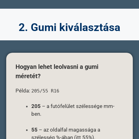
2. Gumi kiválasztása
Hogyan lehet leolvasni a gumi
méretét?
Példa:
205/55 R16
205
– a futófelület szélessége mm-
ben.
55
– az oldalfal magassága a
szélesség %-ában (itt 55%).