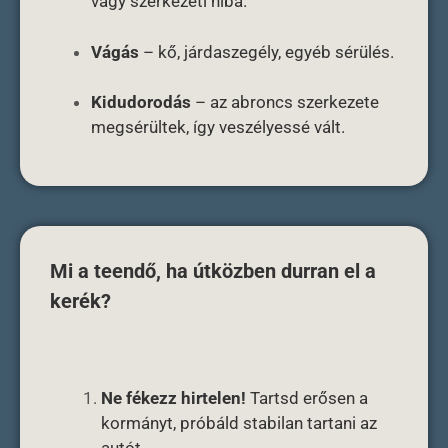
vagy szerkezeti hiba.
Vágás
– kő, járdaszegély, egyéb sérülés.
Kidudorodás
– az abroncs szerkezete
megsérültek, így veszélyessé vált.
Mi a teendő, ha útközben durran el a
kerék?
Ne fékezz hirtelen!
Tartsd erősen a
kormányt, próbáld stabilan tartani az