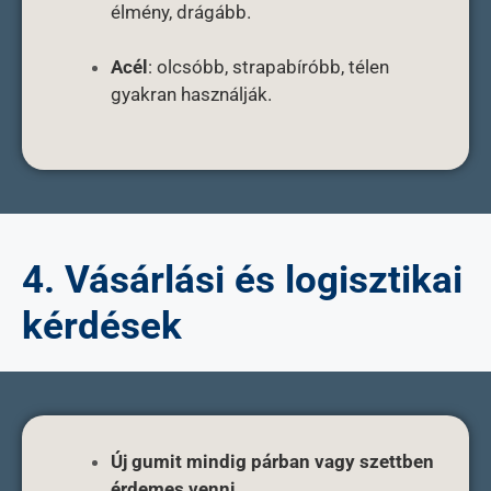
élmény, drágább.
Acél
: olcsóbb, strapabíróbb, télen
gyakran használják.
4. Vásárlási és logisztikai
kérdések
Új gumit mindig párban vagy szettben
érdemes venni.