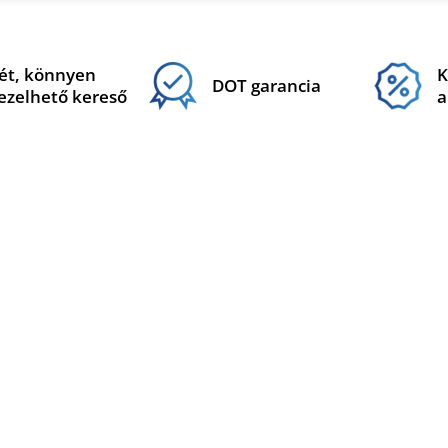
ét, könnyen
K
DOT garancia
ezelhető kereső
a