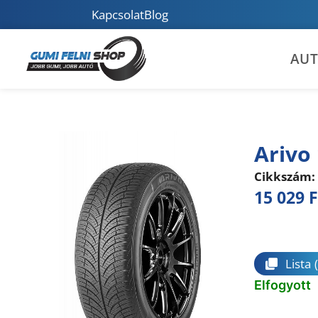
Kapcsolat
Blog
AU
Arivo 
Cikkszám:
15 029
F
Összeha
Lista
Elfogyott