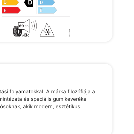
ási folyamatokkal. A márka filozófiája a
mintázata és speciális gumikeveréke
tósoknak, akik modern, esztétikus