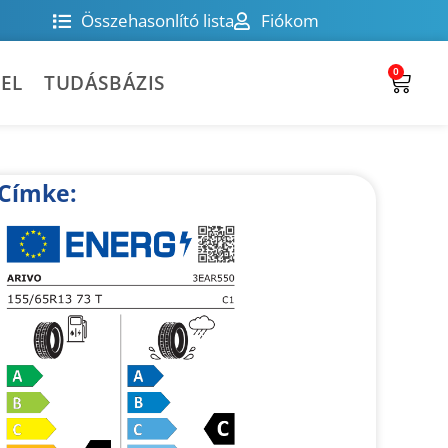
Összehasonlító lista
Fiókom
0
EL
TUDÁSBÁZIS
Címke: