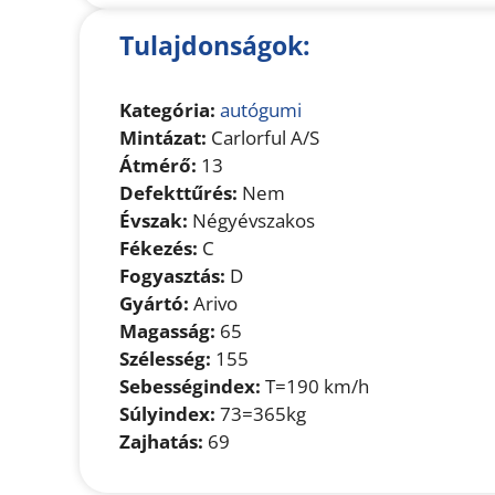
Tulajdonságok:
Kategória:
autógumi
Mintázat:
Carlorful A/S
Átmérő:
13
Defekttűrés:
Nem
Évszak:
Négyévszakos
Fékezés:
C
Fogyasztás:
D
Gyártó:
Arivo
Magasság:
65
Szélesség:
155
Sebességindex:
T=190 km/h
Súlyindex:
73=365kg
Zajhatás:
69