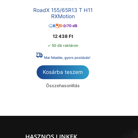
RoadX 155/65R13 T H11
RXMotion
B
D
70 dB
12 438
Ft
✓ 50 db raktáron
Mai feladás, gyors postázás!
Kosárba teszem
Összehasonlítás
HASZNOS LINKEK