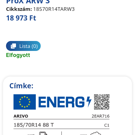
ProX ARW 3
Cikkszám:
18570R14TARW3
18 973
Ft
Összehasonlítás
Lista
(0)
Elfogyott
Címke: