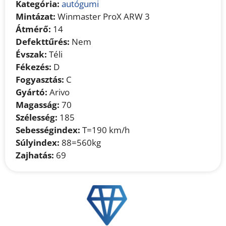
Kategória:
autógumi
Mintázat:
Winmaster ProX ARW 3
Átmérő:
14
Defekttűrés:
Nem
Évszak:
Téli
Fékezés:
D
Fogyasztás:
C
Gyártó:
Arivo
Magasság:
70
Szélesség:
185
Sebességindex:
T=190 km/h
Súlyindex:
88=560kg
Zajhatás:
69