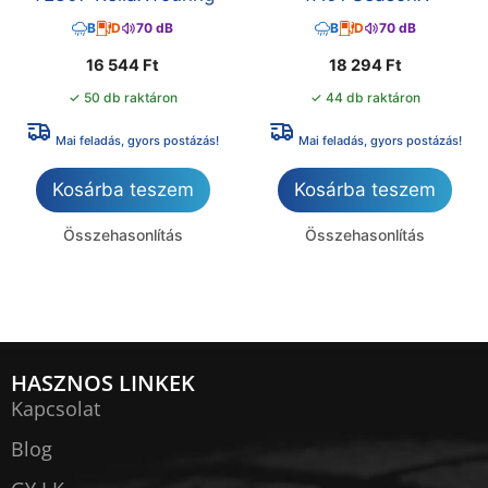
B
D
70 dB
B
D
70 dB
16 544
Ft
18 294
Ft
✓ 50 db raktáron
✓ 44 db raktáron
Mai feladás, gyors postázás!
Mai feladás, gyors postázás!
Kosárba teszem
Kosárba teszem
Összehasonlítás
Összehasonlítás
HASZNOS LINKEK
Kapcsolat
Blog