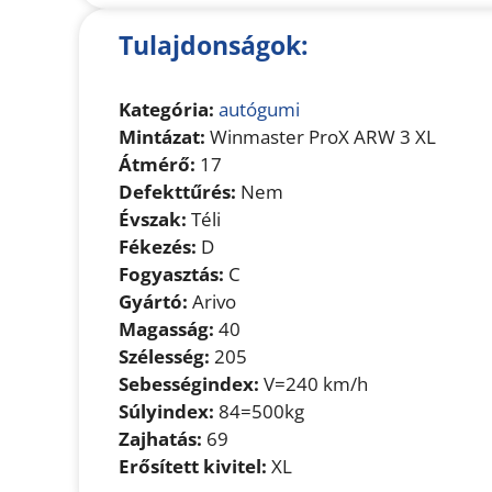
Tulajdonságok:
Kategória:
autógumi
Mintázat:
Winmaster ProX ARW 3 XL
Átmérő:
17
Defekttűrés:
Nem
Évszak:
Téli
Fékezés:
D
Fogyasztás:
C
Gyártó:
Arivo
Magasság:
40
Szélesség:
205
Sebességindex:
V=240 km/h
Súlyindex:
84=500kg
Zajhatás:
69
Erősített kivitel:
XL