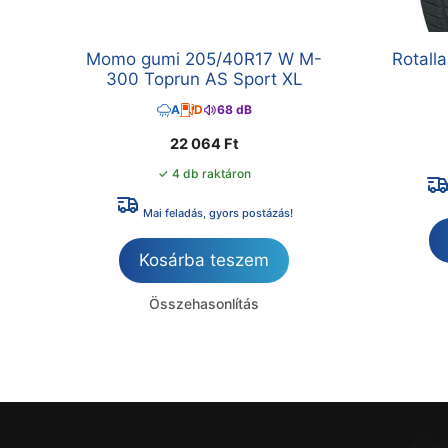
Momo gumi 205/40R17 W M-
Rotall
300 Toprun AS Sport XL
A
D
68 dB
22 064
Ft
✓ 4 db raktáron
Mai feladás, gyors postázás!
Kosárba teszem
Összehasonlítás