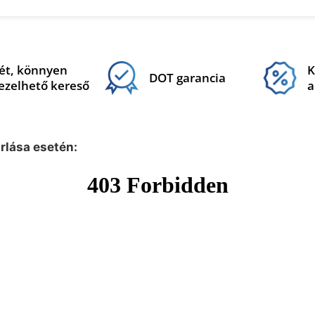
ét, könnyen
K
DOT garancia
ezelhető kereső
a
árlása esetén: