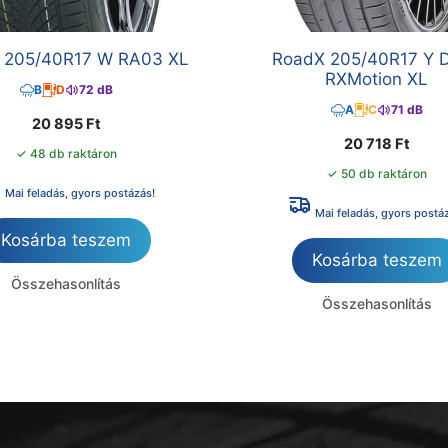
a 205/40R17 W RA03 XL
RoadX 205/40R17 Y 
RXMotion XL
B
D
72 dB
A
C
71 dB
20 895
Ft
20 718
Ft
✓ 48 db raktáron
✓ 50 db raktáron
Mai feladás, gyors postázás!
Mai feladás, gyors postá
Kosárba teszem
Kosárba teszem
Összehasonlítás
Összehasonlítás