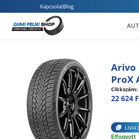
Kapcsolat
Blog
AU
Arivo
ProX 
Cikkszám:
22 624
F
Összeha
Lista
Elfogyott