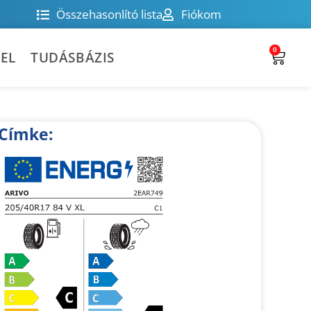
Összehasonlító lista
Fiókom
0
EL
TUDÁSBÁZIS
Címke: