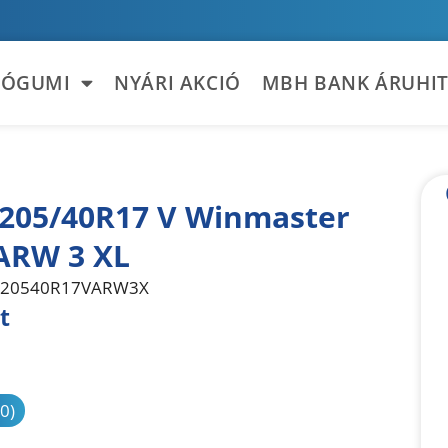
TÓGUMI
NYÁRI AKCIÓ
MBH BANK ÁRUHIT
 205/40R17 V Winmaster
ARW 3 XL
20540R17VARW3X
t
sonlítás
(0)