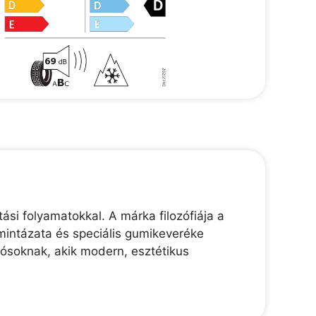
ási folyamatokkal. A márka filozófiája a
mintázata és speciális gumikeveréke
tósoknak, akik modern, esztétikus