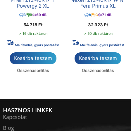
Pirelli 215/40R17 Y
Nexen 215/40R17 W N-
Powergy 2 XL
Fera Primus XL
B
B
69 dB
A
C
71 dB
54 718
Ft
32 323
Ft
✓ 16 db raktáron
✓ 50 db raktáron
Mai feladás, gyors postázás!
Mai feladás, gyors postázás!
Kosárba teszem
Kosárba teszem
Összehasonlítás
Összehasonlítás
HASZNOS LINKEK
Kapcsolat
Blog