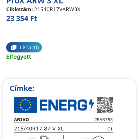
ProX ARW 3 XL
Cikkszám:
21540R17VARW3X
23 354
Ft
Összehasonlítás
Lista
(0)
Elfogyott
Címke: