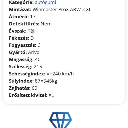
Kategória:
autógumi
Mintázat:
Winmaster ProX ARW 3 XL
Átmérő:
17
Defekttűrés:
Nem
Évszak:
Téli
Fékezés:
D
Fogyasztás:
C
Gyártó:
Arivo
Magasság:
40
Szélesség:
215
Sebességindex:
V=240 km/h
Súlyindex:
87=545kg
Zajhatás:
69
Erősített kivitel:
XL