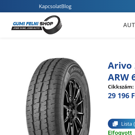
Kapcsolat
Blog
AU
Arivo
ARW 
Cikkszám:
29 196
F
Összeha
Lista
Elfogyott