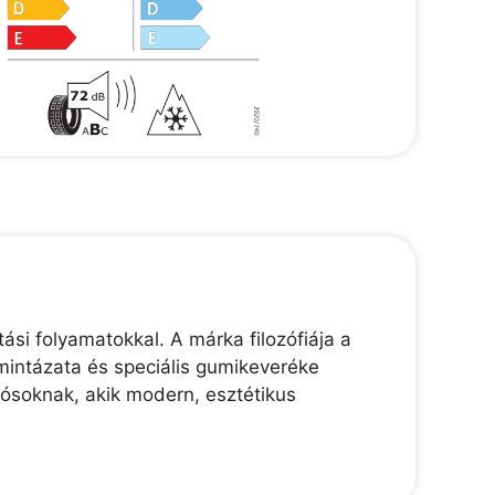
ási folyamatokkal. A márka filozófiája a
mintázata és speciális gumikeveréke
tósoknak, akik modern, esztétikus