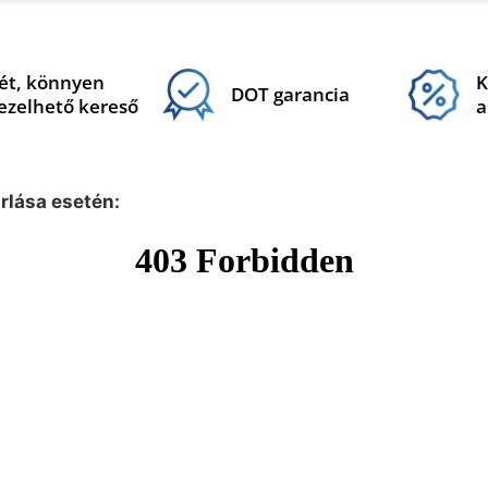
ét, könnyen
K
DOT garancia
ezelhető kereső
a
árlása esetén: