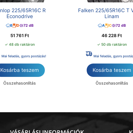
nlop 225/65R16C R
Falken 225/65R16C T 
Econodrive
Linam
B
D
72 dB
A
C
72 dB
51 761
Ft
46 228
Ft
✓ 48 db raktáron
✓ 50 db raktáron
Mai feladás, gyors postázás!
Mai feladás, gyors postá
Kosárba teszem
Kosárba teszem
Összehasonlítás
Összehasonlítás
VÁSÁRLÁSI INFORMÁCIÓK
K