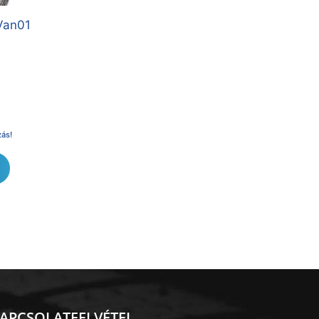
Van01
zás!
APCSOLATFELVÉTEL