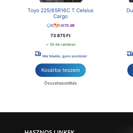
Toyo 225/65R16C T Celsius
Du
Cargo
C
D
72 dB
73 875
Ft
✓ 50 db raktáron
Mai feladás, gyors postázás!
Kosárba teszem
Összehasonlítás
HASZNOS LINKEK