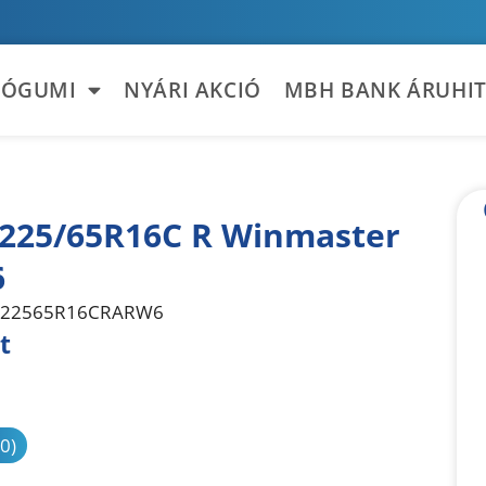
TÓGUMI
NYÁRI AKCIÓ
MBH BANK ÁRUHIT
 225/65R16C R Winmaster
6
22565R16CRARW6
t
sonlítás
(0)