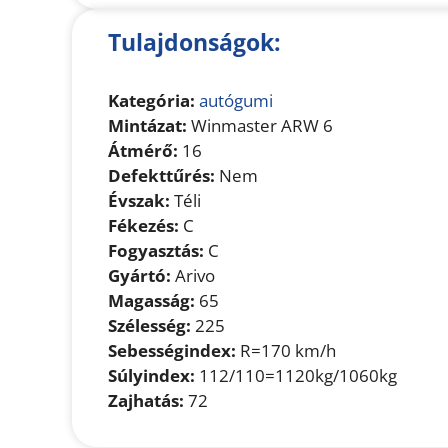
Tulajdonságok:
Kategória:
autógumi
Mintázat:
Winmaster ARW 6
Átmérő:
16
Defekttűrés:
Nem
Évszak:
Téli
Fékezés:
C
Fogyasztás:
C
Gyártó:
Arivo
Magasság:
65
Szélesség:
225
Sebességindex:
R=170 km/h
Súlyindex:
112/110=1120kg/1060kg
Zajhatás:
72