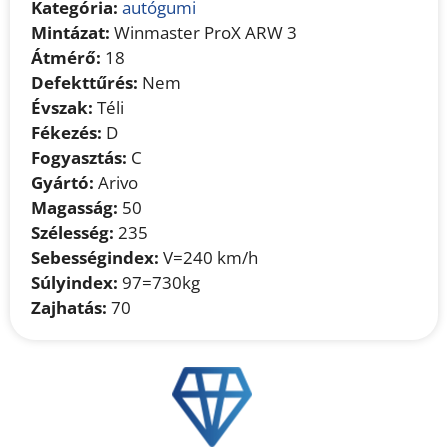
Kategória:
autógumi
Mintázat:
Winmaster ProX ARW 3
Átmérő:
18
Defekttűrés:
Nem
Évszak:
Téli
Fékezés:
D
Fogyasztás:
C
Gyártó:
Arivo
Magasság:
50
Szélesség:
235
Sebességindex:
V=240 km/h
Súlyindex:
97=730kg
Zajhatás:
70