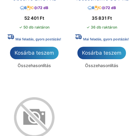
B
C
72 dB
B
C
72 dB
52 401
Ft
35 831
Ft
✓ 50 db raktáron
✓ 36 db raktáron
Mai feladás, gyors postázás!
Mai feladás, gyors postázás!
Kosárba teszem
Kosárba teszem
Összehasonlítás
Összehasonlítás