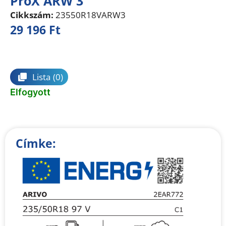
ProX ARW 3
Cikkszám:
23550R18VARW3
29 196
Ft
Összehasonlítás
Lista
(0)
Elfogyott
Címke: