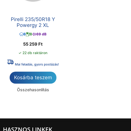
Pirelli 235/50R18 Y
Powergy 2 XL
B
B
69 dB
55 259
Ft
✓ 22 db raktáron
Mai feladás, gyors postázás!
Kosárba teszem
Összehasonlítás
HASZNOS LINKEK