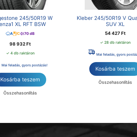
gestone 245/50R19 W
Kleber 245/50R19 V Qu
lenza1 XL RFT BSW
SUV XL
54 427
Ft
A
C
70 dB
✓ 28 db raktáron
98 932
Ft
✓ 4 db raktáron
Mai feladás, gyors postá
Mai feladás, gyors postázás!
Kosárba teszem
Kosárba teszem
Összehasonlítás
Összehasonlítás