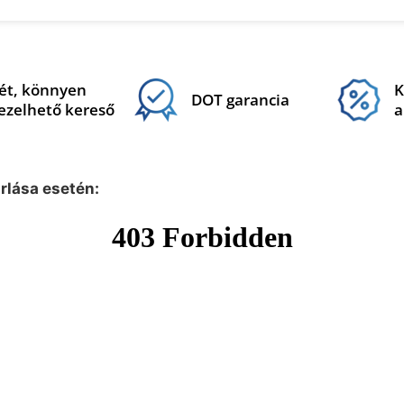
ét, könnyen
K
DOT garancia
ezelhető kereső
a
árlása esetén: