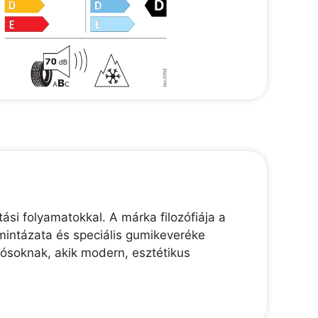
ási folyamatokkal. A márka filozófiája a
mintázata és speciális gumikeveréke
tósoknak, akik modern, esztétikus