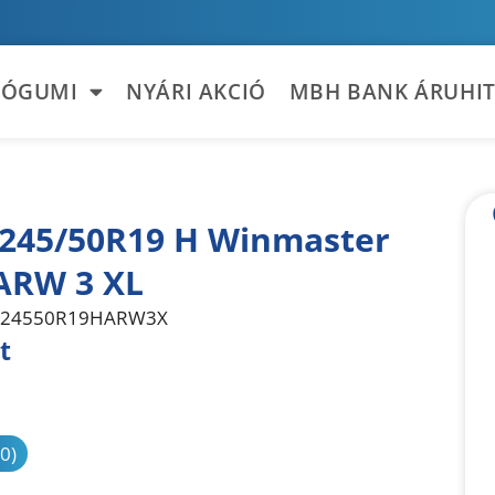
TÓGUMI
NYÁRI AKCIÓ
MBH BANK ÁRUHIT
 245/50R19 H Winmaster
ARW 3 XL
24550R19HARW3X
t
sonlítás
(0)