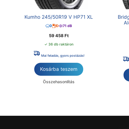
Kumho 245/50R19 V HP71 XL
Brid
A
D
D
71 dB
59 458
Ft
✓ 36 db raktáron
Mai feladás, gyors postázás!
Kosárba teszem
Összehasonlítás