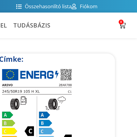
Összehasonlító lista
Fiókom
0
EL
TUDÁSBÁZIS
Címke: