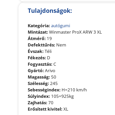
Tulajdonságok:
Kategória:
autógumi
Mintázat:
Winmaster ProX ARW 3 XL
Átmérő:
19
Defekttűrés:
Nem
Évszak:
Téli
Fékezés:
D
Fogyasztás:
C
Gyártó:
Arivo
Magasság:
50
Szélesség:
245
Sebességindex:
H=210 km/h
Súlyindex:
105=925kg
Zajhatás:
70
Erősített kivitel:
XL