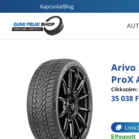
Kapcsolat
Blog
AU
Arivo
ProX 
Cikkszám:
35 038
F
Összeha
Lista
Elfogyott