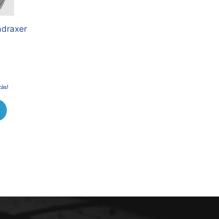
adraxer
zás!