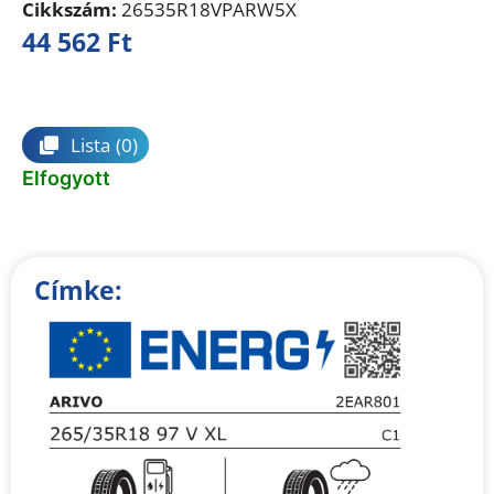
Cikkszám:
26535R18VPARW5X
44 562
Ft
Összehasonlítás
Lista
(0)
Elfogyott
Címke: