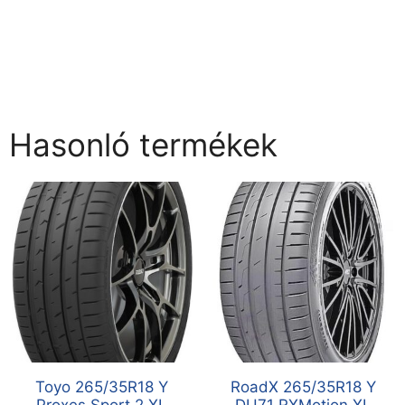
Hasonló termékek
Toyo 265/35R18 Y
RoadX 265/35R18 Y
Proxes Sport 2 XL
DU71 RXMotion XL