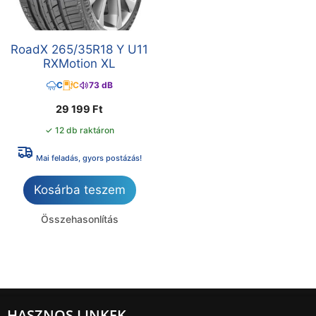
RoadX 265/35R18 Y U11
RXMotion XL
C
C
73 dB
29 199
Ft
✓ 12 db raktáron
Mai feladás, gyors postázás!
Kosárba teszem
Összehasonlítás
HASZNOS LINKEK