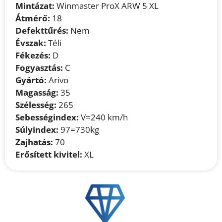
Mintázat:
Winmaster ProX ARW 5 XL
Átmérő:
18
Defekttűrés:
Nem
Évszak:
Téli
Fékezés:
D
Fogyasztás:
C
Gyártó:
Arivo
Magasság:
35
Szélesség:
265
Sebességindex:
V=240 km/h
Súlyindex:
97=730kg
Zajhatás:
70
Erősített kivitel:
XL