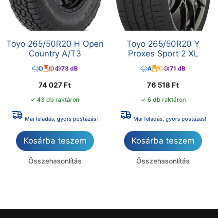
Toyo 265/50R20 H Open
Toyo 265/50R20 Y
Country A/T3
Proxes Sport 2 XL
D
D
73 dB
A
C
71 dB
74 027
Ft
76 518
Ft
✓ 43 db raktáron
✓ 6 db raktáron
Mai feladás, gyors postázás!
Mai feladás, gyors postázás!
Kosárba teszem
Kosárba teszem
Összehasonlítás
Összehasonlítás