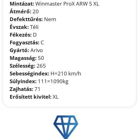
Mintázat:
Winmaster ProX ARW 5 XL
Átmérő:
20
Defekttűrés:
Nem
Évszak:
Téli
Fékezés:
D
Fogyasztás:
C
Gyártó:
Arivo
Magasság:
50
Szélesség:
265
Sebességindex:
H=210 km/h
Súlyindex:
111=1090kg
Zajhatás:
71
Erősített kivitel:
XL