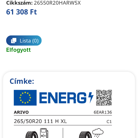
Cikkszám:
26550R20HARW5X
61 308
Ft
Összehasonlítás
Lista
(0)
Elfogyott
Címke: