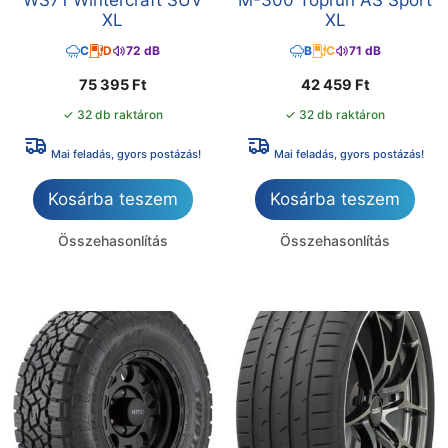
XL
XL
C
D
72 dB
B
C
71 dB
75 395
Ft
42 459
Ft
✓ 32 db raktáron
✓ 32 db raktáron
Mai feladás, gyors postázás!
Mai feladás, gyors postázás!
Kosárba teszem
Kosárba teszem
Összehasonlítás
Összehasonlítás