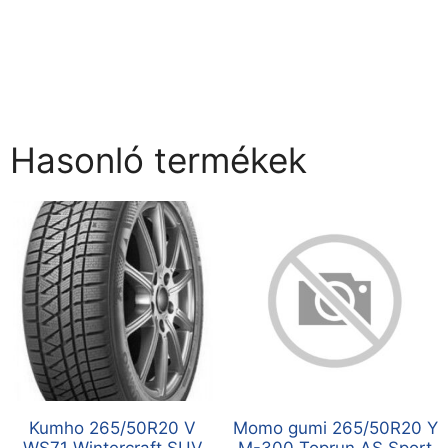
Hasonló termékek
Kumho 265/50R20 V
Momo gumi 265/50R20 Y
WS71 Wintercraft SUV
M-300 Toprun AS Sport