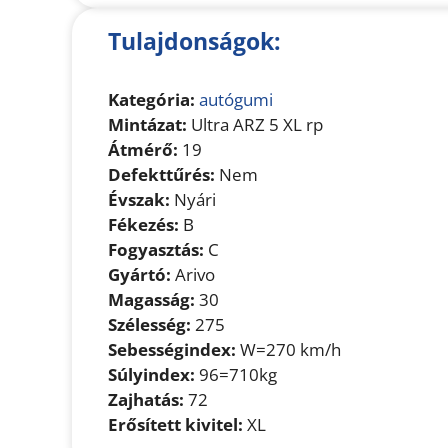
Tulajdonságok:
Kategória:
autógumi
Mintázat:
Ultra ARZ 5 XL rp
Átmérő:
19
Defekttűrés:
Nem
Évszak:
Nyári
Fékezés:
B
Fogyasztás:
C
Gyártó:
Arivo
Magasság:
30
Szélesség:
275
Sebességindex:
W=270 km/h
Súlyindex:
96=710kg
Zajhatás:
72
Erősített kivitel:
XL