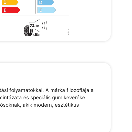
ási folyamatokkal. A márka filozófiája a
mintázata és speciális gumikeveréke
tósoknak, akik modern, esztétikus