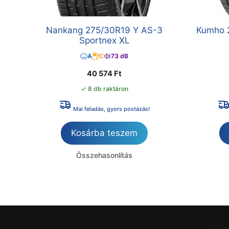
Nankang 275/30R19 Y AS-3
Kumho 
Sportnex XL
A
C
73 dB
40 574
Ft
✓ 8 db raktáron
Mai feladás, gyors postázás!
Kosárba teszem
Összehasonlítás