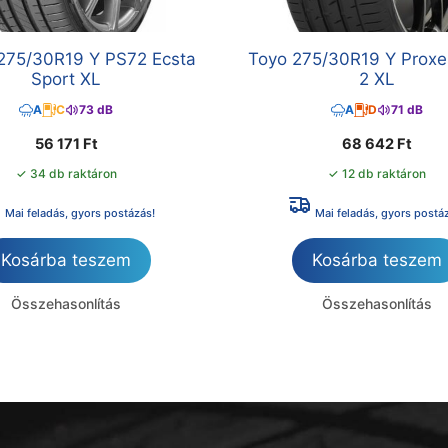
275/30R19 Y PS72 Ecsta
Toyo 275/30R19 Y Proxe
Sport XL
2 XL
A
C
73 dB
A
D
71 dB
56 171
Ft
68 642
Ft
✓ 34 db raktáron
✓ 12 db raktáron
Mai feladás, gyors postázás!
Mai feladás, gyors postá
Kosárba teszem
Kosárba teszem
Összehasonlítás
Összehasonlítás