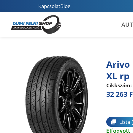
Kapcsolat
Blog
AU
Arivo
XL rp
Cikkszám:
32 263
F
Összeha
Lista
Elfogyott