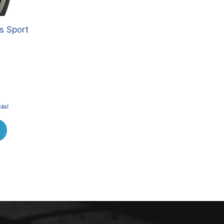
s Sport
zás!