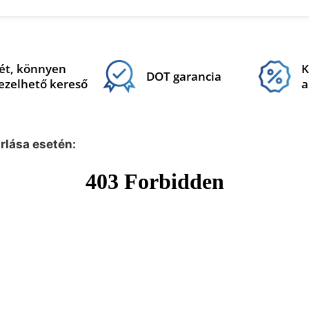
ét, könnyen
K
DOT garancia
ezelhető kereső
a
árlása esetén: