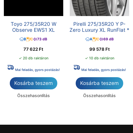
Toyo 275/35R20 W
Pirelli 275/35R20 Y P-
Observe EWS1 XL
Zero Luxury XL RunFlat *
B
C
73 dB
A
C
69 dB
77 622
Ft
99 578
Ft
✓ 20 db raktáron
✓ 10 db raktáron
Mai feladás, gyors postázás!
Mai feladás, gyors postázás!
Kosárba teszem
Kosárba teszem
Összehasonlítás
Összehasonlítás