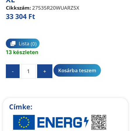
Cikkszám:
27535R20WUARZ5X
33 304
Ft
Összehasonlítás
Lista
(0)
13 készleten
A
Kosárba teszem
-
+
l
t
e
r
n
Címke:
a
t
i