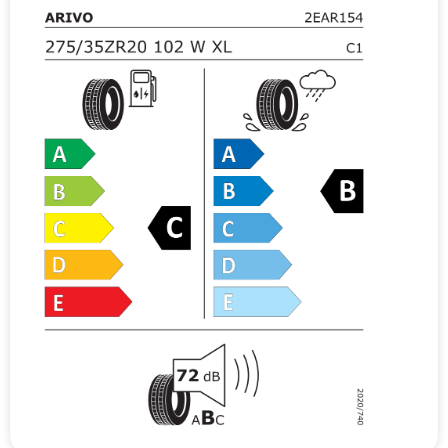
v
e
: