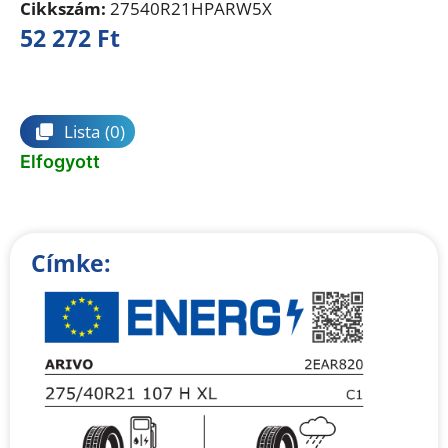
Cikkszám:
27540R21HPARW5X
52 272
Ft
Összehasonlítás
Lista
(0)
Elfogyott
Címke: