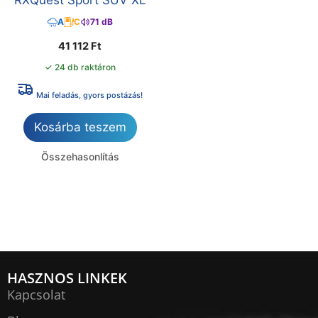
A
C
71 dB
41 112
Ft
✓ 24 db raktáron
Mai feladás, gyors postázás!
Kosárba teszem
Összehasonlítás
HASZNOS LINKEK
Kapcsolat