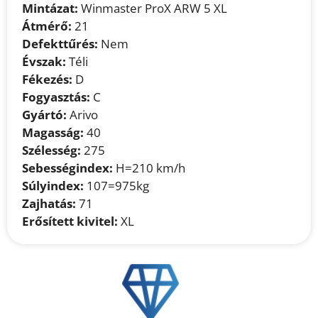
Mintázat:
Winmaster ProX ARW 5 XL
Átmérő:
21
Defekttűrés:
Nem
Évszak:
Téli
Fékezés:
D
Fogyasztás:
C
Gyártó:
Arivo
Magasság:
40
Szélesség:
275
Sebességindex:
H=210 km/h
Súlyindex:
107=975kg
Zajhatás:
71
Erősített kivitel:
XL