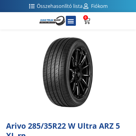
Összehasonlító lista
Fiókom
0
Arivo 285/35R22 W Ultra ARZ 5
XL rp