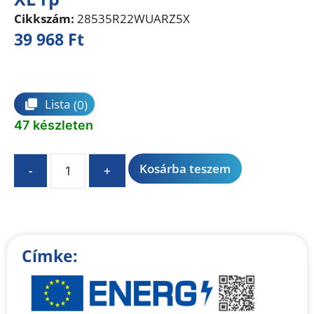
Cikkszám:
28535R22WUARZ5X
39 968
Ft
Összehasonlítás
Lista
(0)
47 készleten
A
Kosárba teszem
-
+
l
t
e
r
n
Címke:
a
t
i