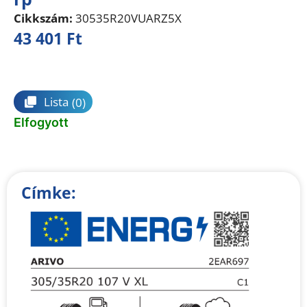
Cikkszám:
30535R20VUARZ5X
43 401
Ft
Összehasonlítás
Lista
(0)
Elfogyott
Címke: