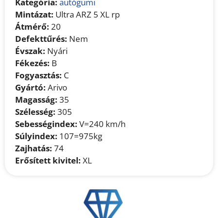
Kategória:
autógumi
Mintázat:
Ultra ARZ 5 XL rp
Átmérő:
20
Defekttűrés:
Nem
Évszak:
Nyári
Fékezés:
B
Fogyasztás:
C
Gyártó:
Arivo
Magasság:
35
Szélesség:
305
Sebességindex:
V=240 km/h
Súlyindex:
107=975kg
Zajhatás:
74
Erősített kivitel:
XL