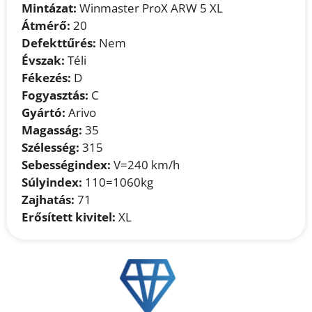
Mintázat:
Winmaster ProX ARW 5 XL
Átmérő:
20
Defekttűrés:
Nem
Évszak:
Téli
Fékezés:
D
Fogyasztás:
C
Gyártó:
Arivo
Magasság:
35
Szélesség:
315
Sebességindex:
V=240 km/h
Súlyindex:
110=1060kg
Zajhatás:
71
Erősített kivitel:
XL