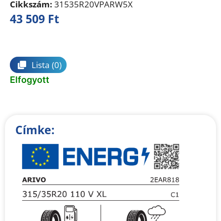
Cikkszám:
31535R20VPARW5X
43 509
Ft
Összehasonlítás
Lista
(0)
Elfogyott
Címke: