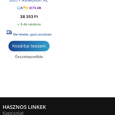
A
C
73 dB
38 353
Ft
✓ 8 db raktáron
Mai feladás, gyors postázás!
Kosárba teszem
Összehasonlítás
HASZNOS LINKEK
Kapcsolat