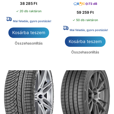
38 285
Ft
B
C
73 dB
✓ 20 db raktáron
59 259
Ft
✓ 50 db raktáron
Mai feladás, gyors postázás!
Mai feladás, gyors postázás!
Kosárba teszem
Kosárba teszem
Összehasonlítás
Összehasonlítás