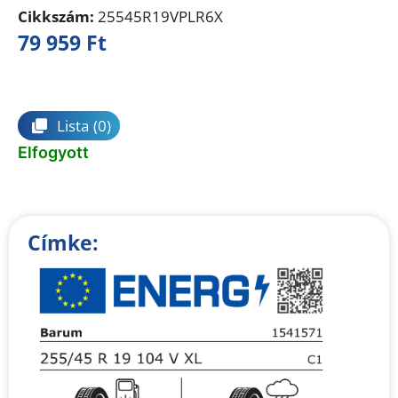
Cikkszám:
25545R19VPLR6X
79 959
Ft
Összehasonlítás
Lista
(0)
Elfogyott
Címke: