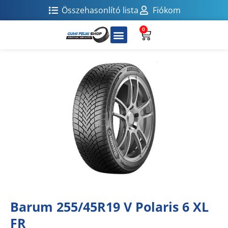
Összehasonlító lista
Fiókom
0
Barum 255/45R19 V Polaris 6 XL
FR