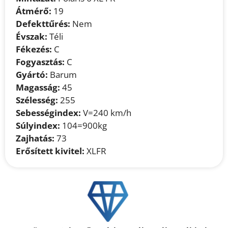
Átmérő:
19
Defekttűrés:
Nem
Évszak:
Téli
Fékezés:
C
Fogyasztás:
C
Gyártó:
Barum
Magasság:
45
Szélesség:
255
Sebességindex:
V=240 km/h
Súlyindex:
104=900kg
Zajhatás:
73
Erősített kivitel:
XLFR