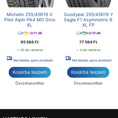
Michelin 255/45R19 V
Goodyear 255/45R19 Y
Pilot Alpin PA4 MO Grnx
Eagle F1 Asymmetric 6
XL
XL FP
C
C
71 dB
A
B
70 dB
95 566
Ft
77 594
Ft
✓ 20 db raktáron
✓ 4 db raktáron
Mai feladás, gyors postázás!
Mai feladás, gyors postázás!
Kosárba teszem
Kosárba teszem
Összehasonlítás
Összehasonlítás