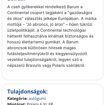
A cseh gyökerekkel rendelkező Barum a
Continental csoport tagjaként a "gazdaságos
és okos" választás jelképe Európában. A márka
mottója – "Jó abroncs, jó áron" – hűen tükrözi
üzletpolitikáját: a Continental technológiai
hátterét felhasználva kínálnak biztonságos és
hosszú élettartamú gumikat. A Barum
abroncsok különösen híresek magas
futásteljesítményükről és kiegyensúlyozott
vezetési tulajdonságaikról, legyen szó a
népszerű Bravuris vagy Polaris szériákról.
Tulajdonságok:
Kategória:
autógumi
Mintázat:
Polaris 6 XL FR