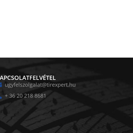
APCSOLATFELVÉTEL
ugyfelszolgalat@tirexpert.hu
+ 36 20 218 8681