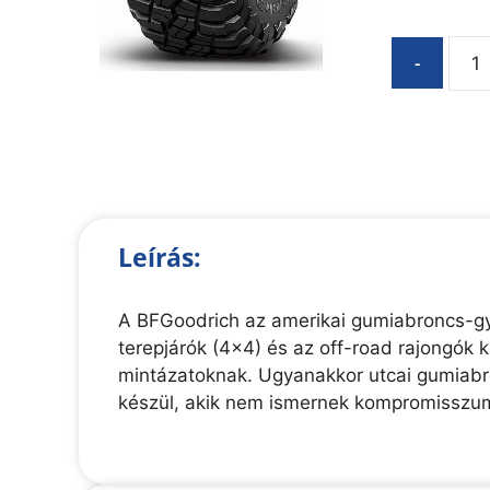
-
Leírás:
A BFGoodrich az amerikai gumiabroncs-gy
terepjárók (4x4) és az off-road rajongók 
mintázatoknak. Ugyanakkor utcai gumiabro
készül, akik nem ismernek kompromisszumo