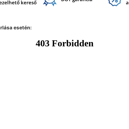
ezelhető kereső
a
árlása esetén: