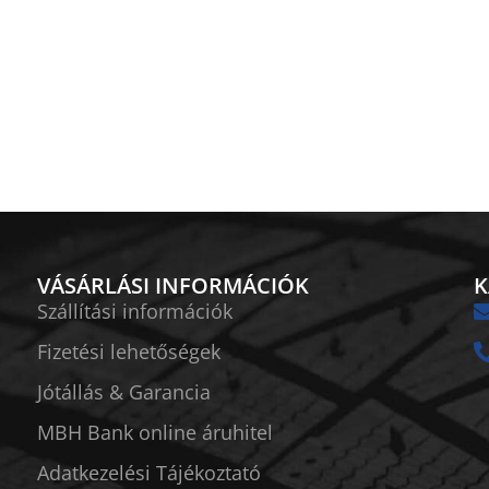
VÁSÁRLÁSI INFORMÁCIÓK
K
Szállítási információk
Fizetési lehetőségek
Jótállás & Garancia
MBH Bank online áruhitel
Adatkezelési Tájékoztató