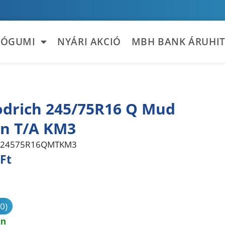
TÓGUMI
NYÁRI AKCIÓ
MBH BANK ÁRUHIT
drich 245/75R16 Q Mud
in T/A KM3
24575R16QMTKM3
Ft
sonlítás
(0)
en