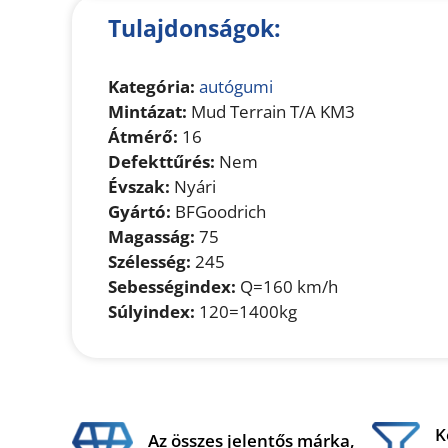
Tulajdonságok:
Kategória:
autógumi
Mintázat:
Mud Terrain T/A KM3
Átmérő:
16
Defekttűrés:
Nem
Évszak:
Nyári
Gyártó:
BFGoodrich
Magasság:
75
Szélesség:
245
Sebességindex:
Q=160 km/h
Súlyindex:
120=1400kg
K
Az összes jelentős márka,