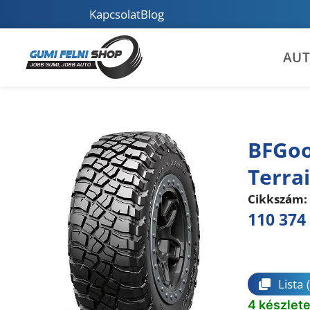
Kapcsolat
Blog
AU
BFGoo
Terra
Cikkszám:
110 374
Összeha
Lista
4 készlet