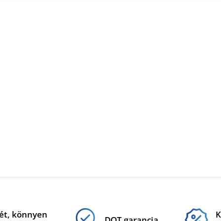
ét, könnyen
K
DOT garancia