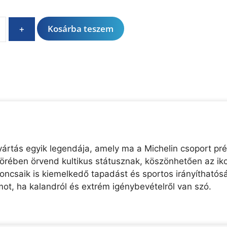
A
Kosárba teszem
+
l
t
e
r
n
a
t
i
v
ártás egyik legendája, amely ma a Michelin csoport pr
e
körében örvend kultikus státusznak, köszönhetően az iko
:
ncsaik is kiemelkedő tapadást és sportos irányíthatós
t, ha kalandról és extrém igénybevételről van szó.