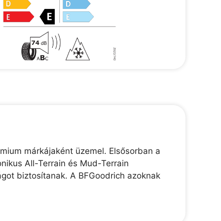
émium márkájaként üzemel. Elsősorban a
nikus All-Terrain és Mud-Terrain
ágot biztosítanak. A BFGoodrich azoknak