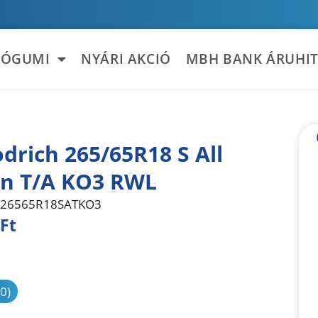
TÓGUMI
NYÁRI AKCIÓ
MBH BANK ÁRUHIT
drich 265/65R18 S All
in T/A KO3 RWL
26565R18SATKO3
Ft
sonlítás
(0)