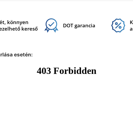
ét, könnyen
K
DOT garancia
ezelhető kereső
a
árlása esetén: