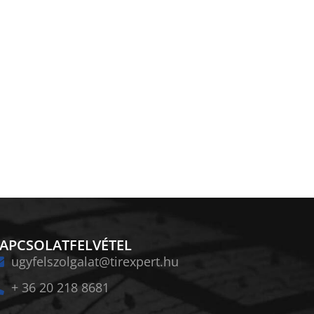
APCSOLATFELVÉTEL
ugyfelszolgalat@tirexpert.hu
+ 36 20 218 8681