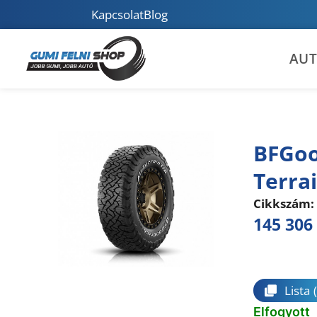
Kapcsolat
Blog
AU
BFGoo
Terra
Cikkszám:
145 306
Összeha
Lista
Elfogyott