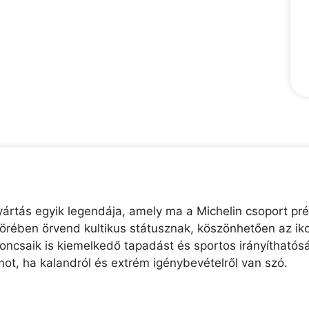
ártás egyik legendája, amely ma a Michelin csoport pr
körében örvend kultikus státusznak, köszönhetően az iko
ncsaik is kiemelkedő tapadást és sportos irányíthatós
t, ha kalandról és extrém igénybevételről van szó.