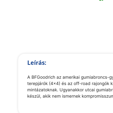
Leírás:
A BFGoodrich az amerikai gumiabroncs-gy
terepjárók (4x4) és az off-road rajongók 
mintázatoknak. Ugyanakkor utcai gumiabro
készül, akik nem ismernek kompromisszumo