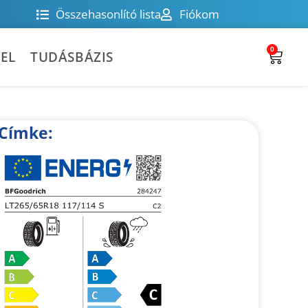
Összehasonlító lista
Fiókom
0
EL
TUDÁSBÁZIS
Címke: