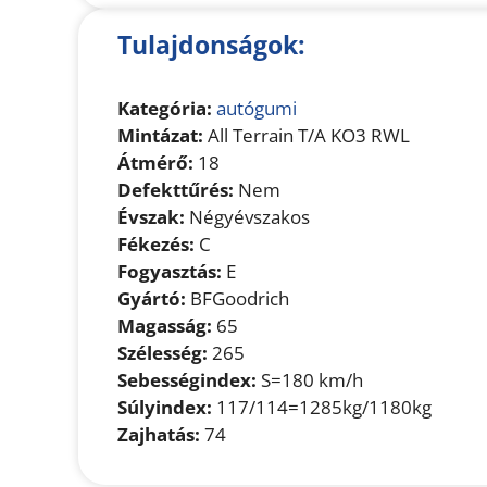
Tulajdonságok:
Kategória:
autógumi
Mintázat:
All Terrain T/A KO3 RWL
Átmérő:
18
Defekttűrés:
Nem
Évszak:
Négyévszakos
Fékezés:
C
Fogyasztás:
E
Gyártó:
BFGoodrich
Magasság:
65
Szélesség:
265
Sebességindex:
S=180 km/h
Súlyindex:
117/114=1285kg/1180kg
Zajhatás:
74