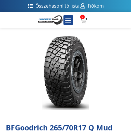
Összehasonlító lista
Fiókom
0
BFGoodrich 265/70R17 Q Mud