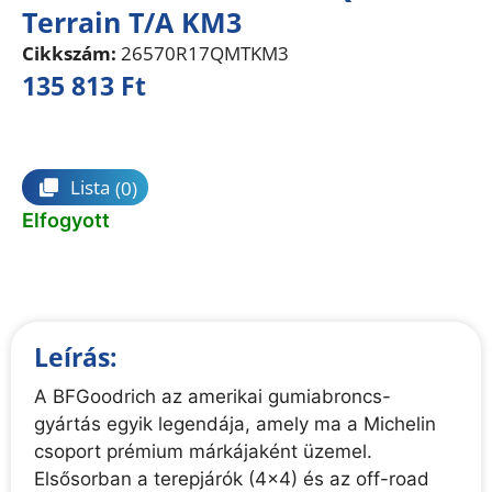
Terrain T/A KM3
Cikkszám:
26570R17QMTKM3
135 813
Ft
Összehasonlítás
Lista
(0)
Elfogyott
Leírás:
A BFGoodrich az amerikai gumiabroncs-
gyártás egyik legendája, amely ma a Michelin
csoport prémium márkájaként üzemel.
Elsősorban a terepjárók (4x4) és az off-road