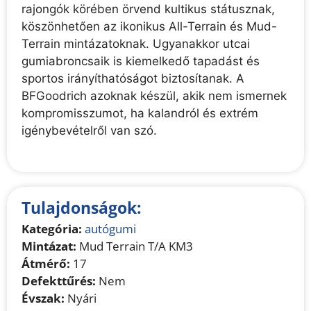
rajongók körében örvend kultikus státusznak,
köszönhetően az ikonikus All-Terrain és Mud-
Terrain mintázatoknak. Ugyanakkor utcai
gumiabroncsaik is kiemelkedő tapadást és
sportos irányíthatóságot biztosítanak. A
BFGoodrich azoknak készül, akik nem ismernek
kompromisszumot, ha kalandról és extrém
igénybevételről van szó.
Tulajdonságok:
Kategória:
autógumi
Mintázat:
Mud Terrain T/A KM3
Átmérő:
17
Defekttűrés:
Nem
Évszak:
Nyári