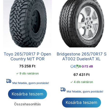
Toyo 265/70R17 P Open
Bridgestone 265/70R17 S
Country M/T POR
AT002 DuelerAT XL
75 258
Ft
C
B
72 dB
✓ 9 db raktáron
67 431
Ft
✓ 4 db raktáron
Mai feladás, gyors postázás!
Mai feladás, gyors postázás!
Kosárba teszem
Kosárba teszem
Összehasonlítás