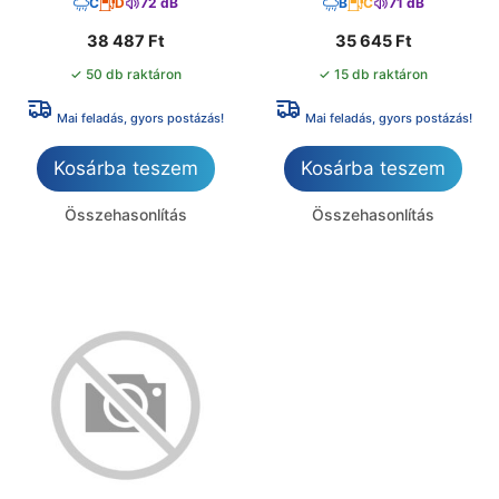
C
D
72 dB
B
C
71 dB
38 487
Ft
35 645
Ft
✓ 50 db raktáron
✓ 15 db raktáron
Mai feladás, gyors postázás!
Mai feladás, gyors postázás!
Kosárba teszem
Kosárba teszem
Összehasonlítás
Összehasonlítás