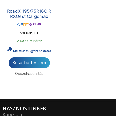
RoadX 195/75R16C R
RXQest Cargomax
B
C
71 dB
24 689
Ft
✓ 50 db raktáron
Mai feladás, gyors postázás!
Kosárba teszem
Összehasonlítás
HASZNOS LINKEK
Kapcsolat