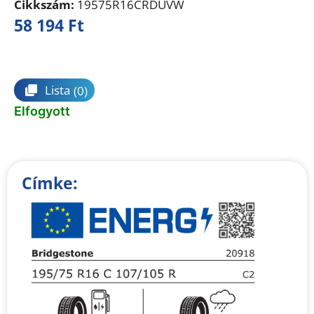
Cikkszám:
19575R16CRDUVW
58 194
Ft
Összehasonlítás
Lista
(0)
Elfogyott
Címke: