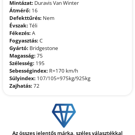
Mintázat:
Duravis Van Winter
Átmérő:
16
Defekttűrés:
Nem
Évszak:
Téli
Fékezés:
A
Fogyasztás:
C
Gyártó:
Bridgestone
Magasság:
75
Szélesség:
195
Sebességindex:
R=170 km/h
Súlyindex:
107/105=975kg/925kg
Zajhatás:
72
Az összes jelentős márka, széles választékkal