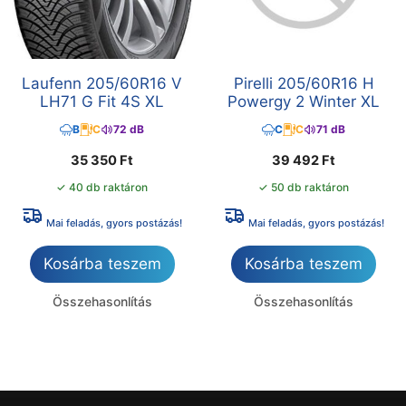
Laufenn 205/60R16 V
Pirelli 205/60R16 H
LH71 G Fit 4S XL
Powergy 2 Winter XL
B
C
72 dB
C
C
71 dB
35 350
Ft
39 492
Ft
✓ 40 db raktáron
✓ 50 db raktáron
Mai feladás, gyors postázás!
Mai feladás, gyors postázás!
Kosárba teszem
Kosárba teszem
Összehasonlítás
Összehasonlítás