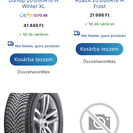
Dunlop 205/60R16 H
RoadX 205/60R16 H
Winter XL
Frost
21 996
Ft
C
C
70 dB
✓ 50 db raktáron
41 449
Ft
✓ 50 db raktáron
Mai feladás, gyors postázás!
Mai feladás, gyors postázás!
Kosárba teszem
Kosárba teszem
Összehasonlítás
Összehasonlítás