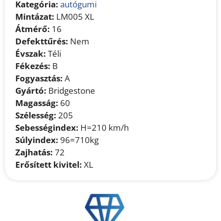
Kategória:
autógumi
Mintázat:
LM005 XL
Átmérő:
16
Defekttűrés:
Nem
Évszak:
Téli
Fékezés:
B
Fogyasztás:
A
Gyártó:
Bridgestone
Magasság:
60
Szélesség:
205
Sebességindex:
H=210 km/h
Súlyindex:
96=710kg
Zajhatás:
72
Erősített kivitel:
XL