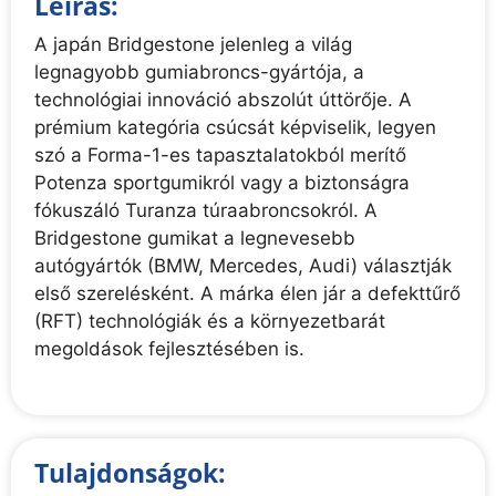
Leírás:
A japán Bridgestone jelenleg a világ
legnagyobb gumiabroncs-gyártója, a
technológiai innováció abszolút úttörője. A
prémium kategória csúcsát képviselik, legyen
szó a Forma-1-es tapasztalatokból merítő
Potenza sportgumikról vagy a biztonságra
fókuszáló Turanza túraabroncsokról. A
Bridgestone gumikat a legnevesebb
autógyártók (BMW, Mercedes, Audi) választják
első szerelésként. A márka élen jár a defekttűrő
(RFT) technológiák és a környezetbarát
megoldások fejlesztésében is.
Tulajdonságok: