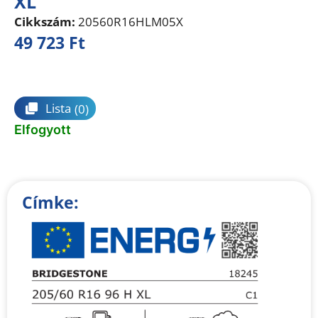
XL
Cikkszám:
20560R16HLM05X
49 723
Ft
Összehasonlítás
Lista
(0)
Elfogyott
Címke: