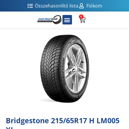
Összehasonlító lista
Fiókom
0
Bridgestone 215/65R17 H LM005