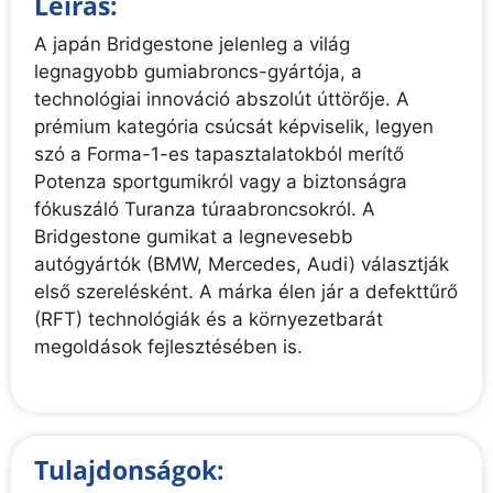
Leírás:
A japán Bridgestone jelenleg a világ
legnagyobb gumiabroncs-gyártója, a
technológiai innováció abszolút úttörője. A
prémium kategória csúcsát képviselik, legyen
szó a Forma-1-es tapasztalatokból merítő
Potenza sportgumikról vagy a biztonságra
fókuszáló Turanza túraabroncsokról. A
Bridgestone gumikat a legnevesebb
autógyártók (BMW, Mercedes, Audi) választják
első szerelésként. A márka élen jár a defekttűrő
(RFT) technológiák és a környezetbarát
megoldások fejlesztésében is.
Tulajdonságok: