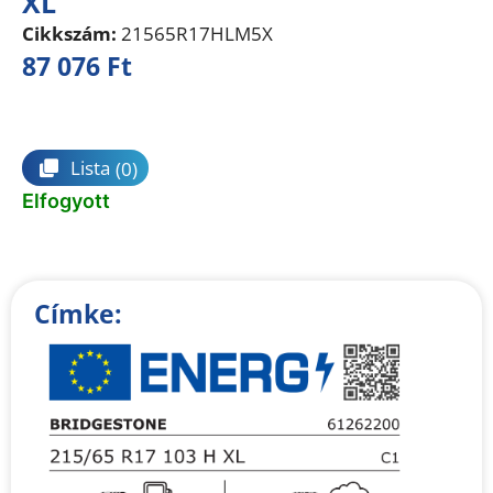
XL
Cikkszám:
21565R17HLM5X
87 076
Ft
Összehasonlítás
Lista
(0)
Elfogyott
Címke: