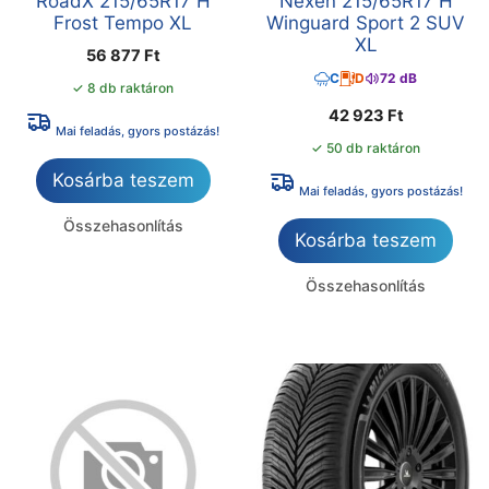
RoadX 215/65R17 H
Nexen 215/65R17 H
Frost Tempo XL
Winguard Sport 2 SUV
XL
56 877
Ft
C
D
72 dB
✓ 8 db raktáron
42 923
Ft
Mai feladás, gyors postázás!
✓ 50 db raktáron
Kosárba teszem
Mai feladás, gyors postázás!
Összehasonlítás
Kosárba teszem
Összehasonlítás