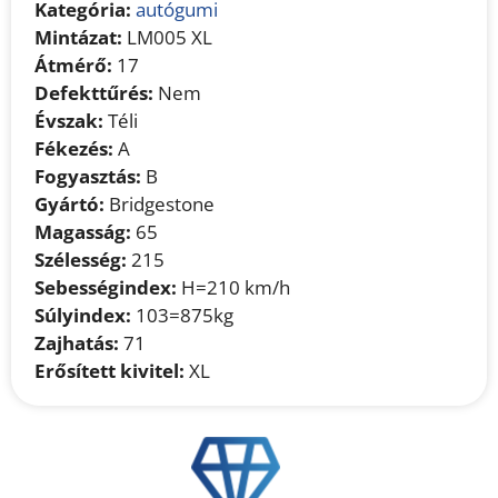
Kategória:
autógumi
Mintázat:
LM005 XL
Átmérő:
17
Defekttűrés:
Nem
Évszak:
Téli
Fékezés:
A
Fogyasztás:
B
Gyártó:
Bridgestone
Magasság:
65
Szélesség:
215
Sebességindex:
H=210 km/h
Súlyindex:
103=875kg
Zajhatás:
71
Erősített kivitel:
XL