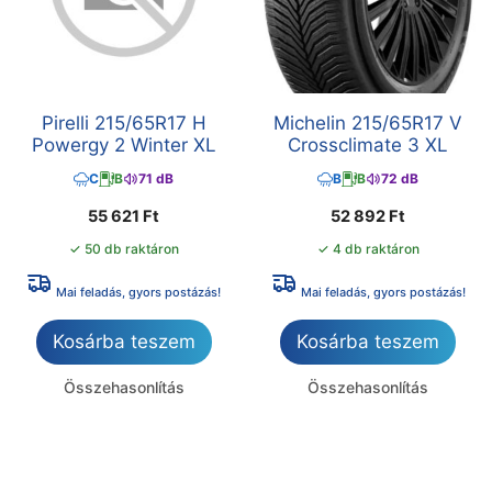
Pirelli 215/65R17 H
Michelin 215/65R17 V
Powergy 2 Winter XL
Crossclimate 3 XL
C
B
71 dB
B
B
72 dB
55 621
Ft
52 892
Ft
✓ 50 db raktáron
✓ 4 db raktáron
Mai feladás, gyors postázás!
Mai feladás, gyors postázás!
Kosárba teszem
Kosárba teszem
Összehasonlítás
Összehasonlítás