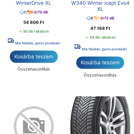
WinterDrive XL
W340 Winter icept Evo4
XL
C
D
70 dB
B
C
72 dB
54 806
Ft
47 168
Ft
✓ 50 db raktáron
✓ 44 db raktáron
Mai feladás, gyors postázás!
Mai feladás, gyors postázás!
Kosárba teszem
Kosárba teszem
Összehasonlítás
Összehasonlítás