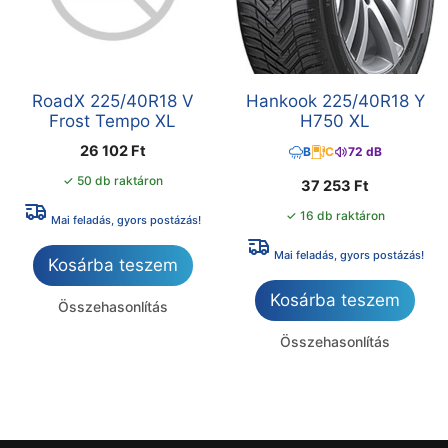
RoadX 225/40R18 V
Hankook 225/40R18 Y
Frost Tempo XL
H750 XL
26 102
Ft
B
C
72 dB
✓ 50 db raktáron
37 253
Ft
✓ 16 db raktáron
Mai feladás, gyors postázás!
Mai feladás, gyors postázás!
Kosárba teszem
Kosárba teszem
Összehasonlítás
Összehasonlítás