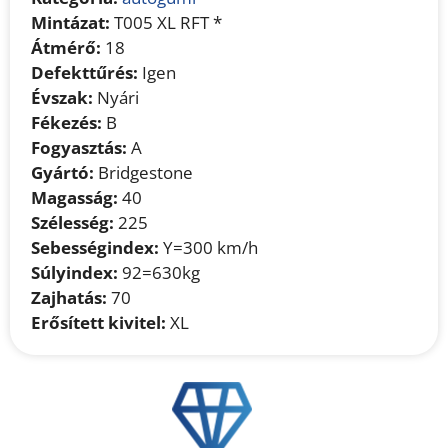
Mintázat:
T005 XL RFT *
Átmérő:
18
Defekttűrés:
Igen
Évszak:
Nyári
Fékezés:
B
Fogyasztás:
A
Gyártó:
Bridgestone
Magasság:
40
Szélesség:
225
Sebességindex:
Y=300 km/h
Súlyindex:
92=630kg
Zajhatás:
70
Erősített kivitel:
XL