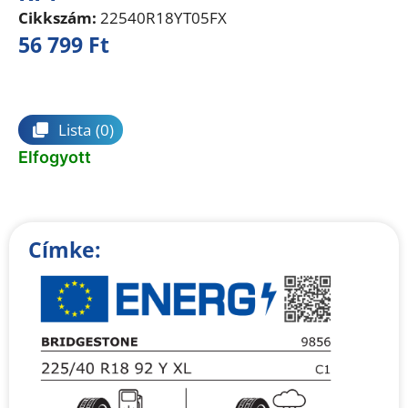
Cikkszám:
22540R18YT05FX
56 799
Ft
Összehasonlítás
Lista
(0)
Elfogyott
Címke: