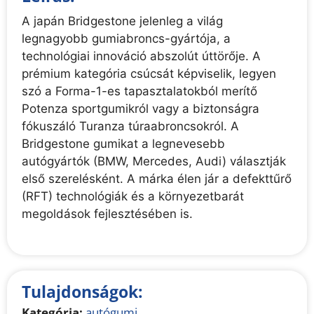
A japán Bridgestone jelenleg a világ
legnagyobb gumiabroncs-gyártója, a
technológiai innováció abszolút úttörője. A
prémium kategória csúcsát képviselik, legyen
szó a Forma-1-es tapasztalatokból merítő
Potenza sportgumikról vagy a biztonságra
fókuszáló Turanza túraabroncsokról. A
Bridgestone gumikat a legnevesebb
autógyártók (BMW, Mercedes, Audi) választják
első szerelésként. A márka élen jár a defekttűrő
(RFT) technológiák és a környezetbarát
megoldások fejlesztésében is.
Tulajdonságok:
Kategória:
autógumi