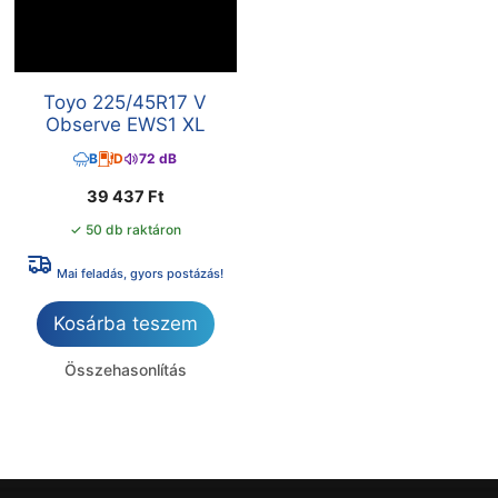
Toyo 225/45R17 V
Observe EWS1 XL
B
D
72 dB
39 437
Ft
✓ 50 db raktáron
Mai feladás, gyors postázás!
Kosárba teszem
Összehasonlítás