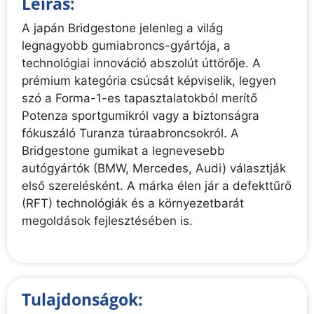
Leírás:
A japán Bridgestone jelenleg a világ
legnagyobb gumiabroncs-gyártója, a
technológiai innováció abszolút úttörője. A
prémium kategória csúcsát képviselik, legyen
szó a Forma-1-es tapasztalatokból merítő
Potenza sportgumikról vagy a biztonságra
fókuszáló Turanza túraabroncsokról. A
Bridgestone gumikat a legnevesebb
autógyártók (BMW, Mercedes, Audi) választják
első szerelésként. A márka élen jár a defekttűrő
(RFT) technológiák és a környezetbarát
megoldások fejlesztésében is.
Tulajdonságok: