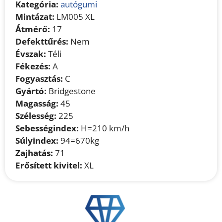
Kategória:
autógumi
Mintázat:
LM005 XL
Átmérő:
17
Defekttűrés:
Nem
Évszak:
Téli
Fékezés:
A
Fogyasztás:
C
Gyártó:
Bridgestone
Magasság:
45
Szélesség:
225
Sebességindex:
H=210 km/h
Súlyindex:
94=670kg
Zajhatás:
71
Erősített kivitel:
XL