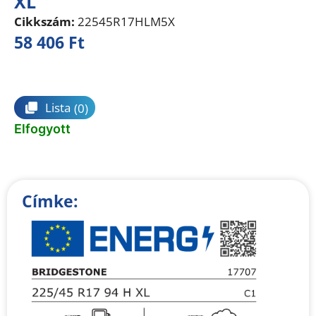
XL
Cikkszám:
22545R17HLM5X
58 406
Ft
Összehasonlítás
Lista
(0)
Elfogyott
Címke: