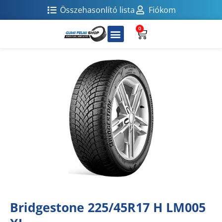
Összehasonlító lista
Fiókom
0
Bridgestone 225/45R17 H LM005