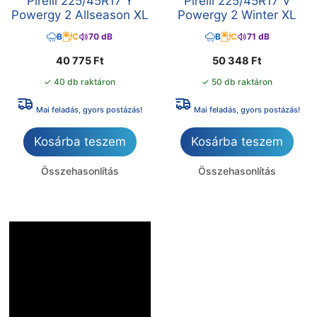
Pirelli 225/45R17 Y
Pirelli 225/45R17 V
Powergy 2 Allseason XL
Powergy 2 Winter XL
B
C
70 dB
B
C
71 dB
40 775
Ft
50 348
Ft
✓ 40 db raktáron
✓ 50 db raktáron
Mai feladás, gyors postázás!
Mai feladás, gyors postázás!
Kosárba teszem
Kosárba teszem
Összehasonlítás
Összehasonlítás