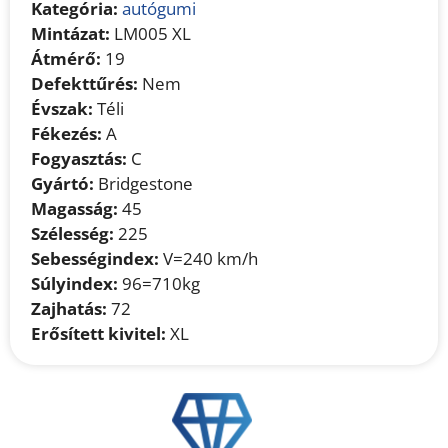
Kategória:
autógumi
Mintázat:
LM005 XL
Átmérő:
19
Defekttűrés:
Nem
Évszak:
Téli
Fékezés:
A
Fogyasztás:
C
Gyártó:
Bridgestone
Magasság:
45
Szélesség:
225
Sebességindex:
V=240 km/h
Súlyindex:
96=710kg
Zajhatás:
72
Erősített kivitel:
XL