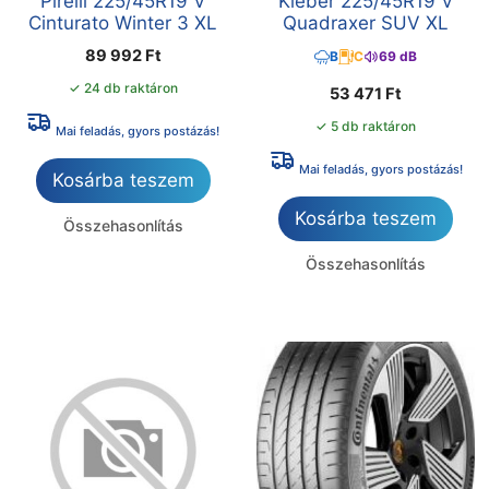
Pirelli 225/45R19 V
Kleber 225/45R19 V
Cinturato Winter 3 XL
Quadraxer SUV XL
89 992
Ft
B
C
69 dB
✓ 24 db raktáron
53 471
Ft
✓ 5 db raktáron
Mai feladás, gyors postázás!
Mai feladás, gyors postázás!
Kosárba teszem
Kosárba teszem
Összehasonlítás
Összehasonlítás