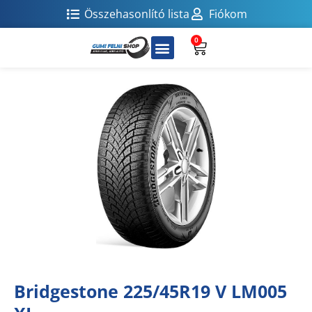
Összehasonlító lista
Fiókom
0
Bridgestone 225/45R19 V LM005