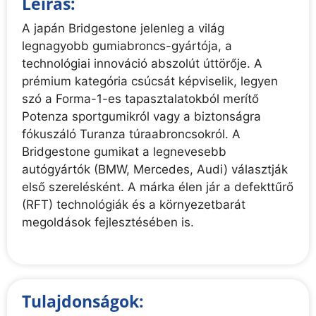
Leírás:
A japán Bridgestone jelenleg a világ
legnagyobb gumiabroncs-gyártója, a
technológiai innováció abszolút úttörője. A
prémium kategória csúcsát képviselik, legyen
szó a Forma-1-es tapasztalatokból merítő
Potenza sportgumikról vagy a biztonságra
fókuszáló Turanza túraabroncsokról. A
Bridgestone gumikat a legnevesebb
autógyártók (BMW, Mercedes, Audi) választják
első szerelésként. A márka élen jár a defekttűrő
(RFT) technológiák és a környezetbarát
megoldások fejlesztésében is.
Tulajdonságok: