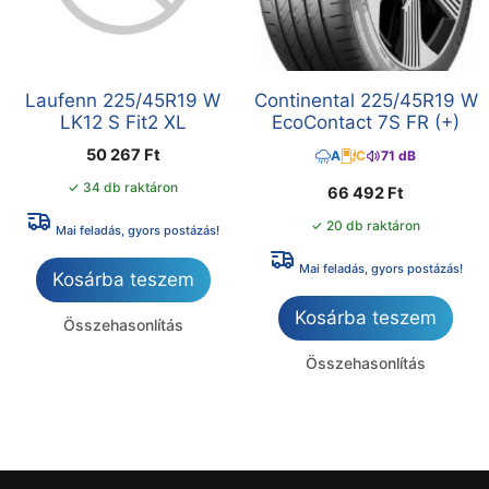
Laufenn 225/45R19 W
Continental 225/45R19 W
LK12 S Fit2 XL
EcoContact 7S FR (+)
50 267
Ft
A
C
71 dB
✓ 34 db raktáron
66 492
Ft
✓ 20 db raktáron
Mai feladás, gyors postázás!
Mai feladás, gyors postázás!
Kosárba teszem
Kosárba teszem
Összehasonlítás
Összehasonlítás