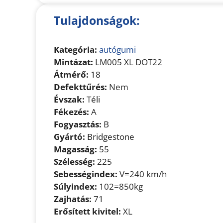
Tulajdonságok:
Kategória:
autógumi
Mintázat:
LM005 XL DOT22
Átmérő:
18
Defekttűrés:
Nem
Évszak:
Téli
Fékezés:
A
Fogyasztás:
B
Gyártó:
Bridgestone
Magasság:
55
Szélesség:
225
Sebességindex:
V=240 km/h
Súlyindex:
102=850kg
Zajhatás:
71
Erősített kivitel:
XL