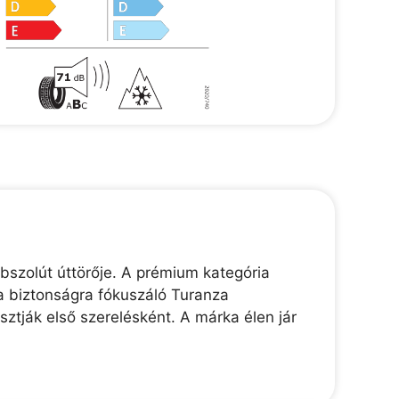
bszolút úttörője. A prémium kategória
a biztonságra fókuszáló Turanza
tják első szerelésként. A márka élen jár