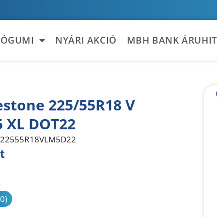
TÓGUMI
NYÁRI AKCIÓ
MBH BANK ÁRUHIT
estone 225/55R18 V
 XL DOT22
22555R18VLM5D22
t
sonlítás
(0)