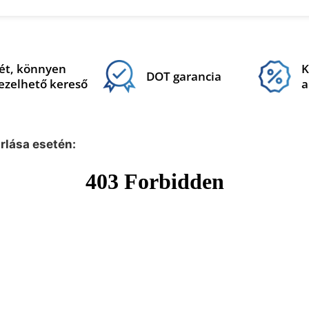
ét, könnyen
K
DOT garancia
ezelhető kereső
a
árlása esetén: