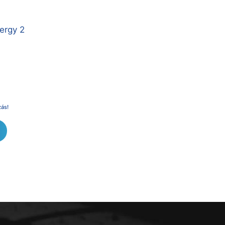
ergy 2
zás!