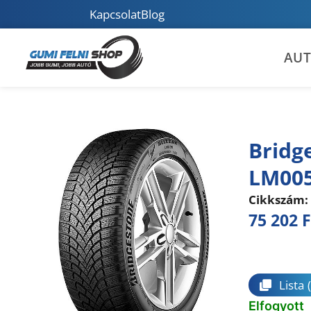
Kapcsolat
Blog
AU
Bridg
LM005
Cikkszám:
75 202
F
Összeha
Lista
Elfogyott