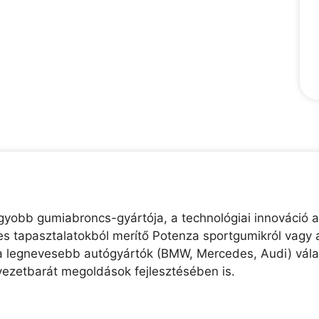
agyobb gumiabroncs-gyártója, a technológiai innováció a
-es tapasztalatokból merítő Potenza sportgumikról vagy 
a legnevesebb autógyártók (BMW, Mercedes, Audi) válasz
yezetbarát megoldások fejlesztésében is.