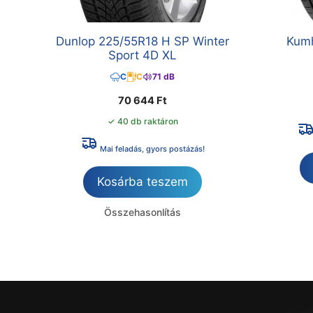
Dunlop 225/55R18 H SP Winter
Kumh
Sport 4D XL
C
C
71 dB
70 644
Ft
✓ 40 db raktáron
Mai feladás, gyors postázás!
Kosárba teszem
Összehasonlítás