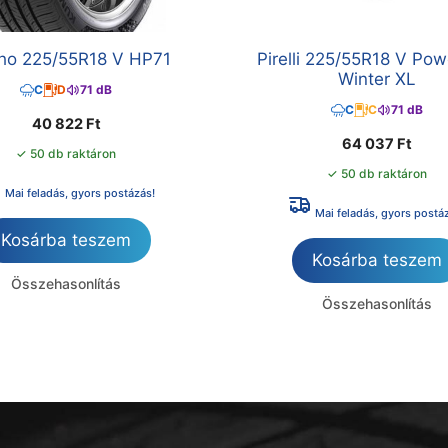
o 225/55R18 V HP71
Pirelli 225/55R18 V Pow
Winter XL
C
D
71 dB
C
C
71 dB
40 822
Ft
64 037
Ft
✓ 50 db raktáron
✓ 50 db raktáron
Mai feladás, gyors postázás!
Mai feladás, gyors postá
Kosárba teszem
Kosárba teszem
Összehasonlítás
Összehasonlítás