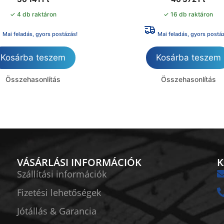
✓ 4 db raktáron
✓ 16 db raktáron
Mai feladás, gyors postázás!
Mai feladás, gyors postá
Kosárba teszem
Kosárba teszem
Összehasonlítás
Összehasonlítás
VÁSÁRLÁSI INFORMÁCIÓK
K
Szállítási információk
Fizetési lehetőségek
Jótállás & Garancia