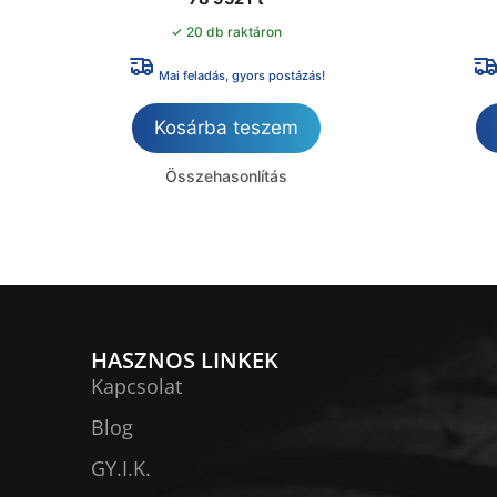
✓ 20 db raktáron
Mai feladás, gyors postázás!
Kosárba teszem
Összehasonlítás
HASZNOS LINKEK
Kapcsolat
Blog
GY.I.K.