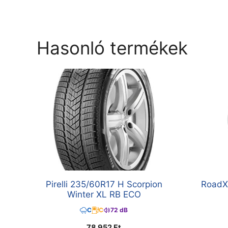
Hasonló termékek
Pirelli 235/60R17 H Scorpion
RoadX
Winter XL RB ECO
C
C
72 dB
78 952
Ft