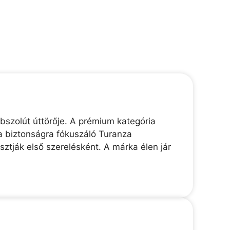
bszolút úttörője. A prémium kategória
a biztonságra fókuszáló Turanza
tják első szerelésként. A márka élen jár