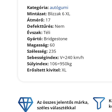
Kategória:
autógumi
Mintázat:
Blizzak 6 XL
Átmérő:
17
Defekttűrés:
Nem
Évszak:
Téli
Gyártó:
Bridgestone
Magasság:
60
Szélesség:
235
Sebességindex:
V=240 km/h
Súlyindex:
106=950kg
Erősített kivitel:
XL
K
Az összes jelentős márka,
k
széles választékkal