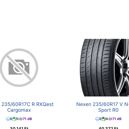
 235/60R17C R RXQest
Nexen 235/60R17 V N
Cargomax
Sport R0
B
B
71 dB
B
A
71 dB
30 141
Ft
40 372
Ft