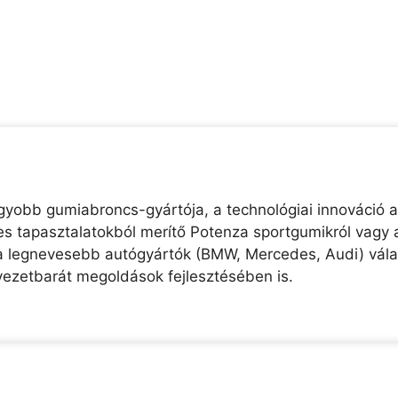
agyobb gumiabroncs-gyártója, a technológiai innováció a
-es tapasztalatokból merítő Potenza sportgumikról vagy 
a legnevesebb autógyártók (BMW, Mercedes, Audi) válasz
yezetbarát megoldások fejlesztésében is.