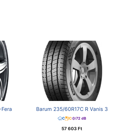
-Fera
Barum 235/60R17C R Vanis 3
C
C
72 dB
57 603
Ft