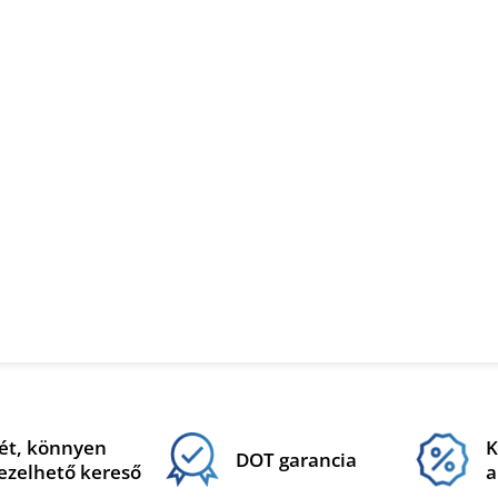
ét, könnyen
K
DOT garancia
ezelhető kereső
a