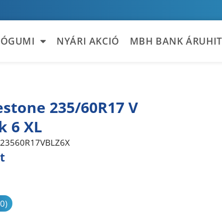
TÓGUMI
NYÁRI AKCIÓ
MBH BANK ÁRUHIT
estone 235/60R17 V
k 6 XL
23560R17VBLZ6X
t
sonlítás
(0)