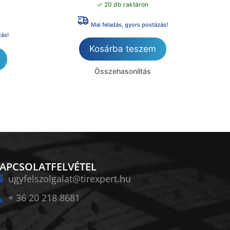
✓ 20 db raktáron
Mai feladás, gyors postázás!
zás!
Kosárba teszem
Összehasonlítás
APCSOLATFELVÉTEL
ugyfelszolgalat@tirexpert.hu
+ 36 20 218 8681