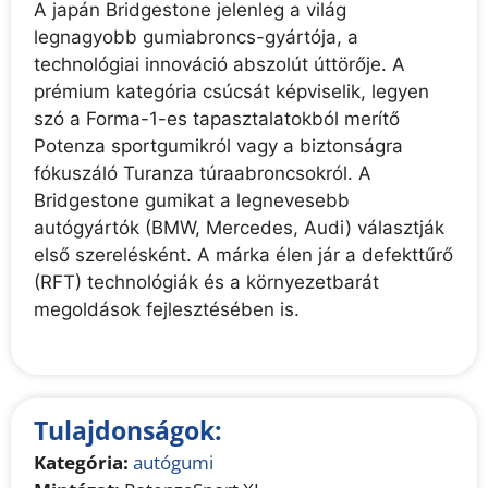
A japán Bridgestone jelenleg a világ
legnagyobb gumiabroncs-gyártója, a
technológiai innováció abszolút úttörője. A
prémium kategória csúcsát képviselik, legyen
szó a Forma-1-es tapasztalatokból merítő
Potenza sportgumikról vagy a biztonságra
fókuszáló Turanza túraabroncsokról. A
Bridgestone gumikat a legnevesebb
autógyártók (BMW, Mercedes, Audi) választják
első szerelésként. A márka élen jár a defekttűrő
(RFT) technológiák és a környezetbarát
megoldások fejlesztésében is.
Tulajdonságok:
Kategória:
autógumi