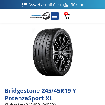
Összehasonlító lista
Fiókom
0
Bridgestone 245/45R19 Y
PotenzaSport XL
Cikkszám:
24545R19YPSPX