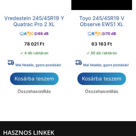
Vredestein 245/45R19 Y
Toyo 245/45R19 V
Quatrac Pro 2 XL
Observe EWS1 XL
A
C
68 dB
B
C
70 dB
78 021
Ft
63 163
Ft
✓ 4 db raktáron
✓ 50 db raktáron
Mai feladás, gyors postázás!
Mai feladás, gyors postázás!
Kosárba teszem
Kosárba teszem
Összehasonlítás
Összehasonlítás
HASZNOS LINKEK