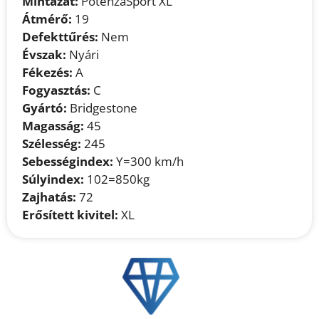
Mintázat:
PotenzaSport XL
Átmérő:
19
Defekttűrés:
Nem
Évszak:
Nyári
Fékezés:
A
Fogyasztás:
C
Gyártó:
Bridgestone
Magasság:
45
Szélesség:
245
Sebességindex:
Y=300 km/h
Súlyindex:
102=850kg
Zajhatás:
72
Erősített kivitel:
XL