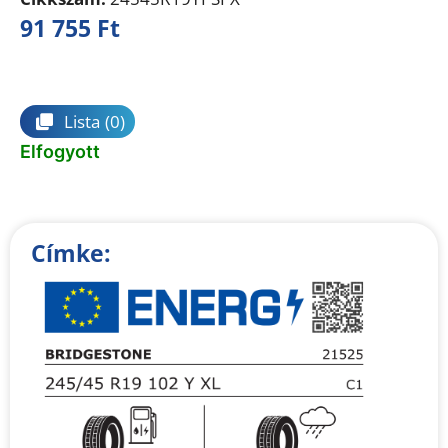
91 755
Ft
Összehasonlítás
Lista
(0)
Elfogyott
Címke: