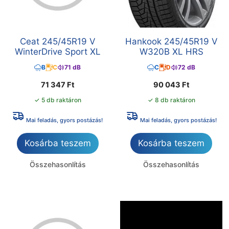
Ceat 245/45R19 V
Hankook 245/45R19 V
WinterDrive Sport XL
W320B XL HRS
B
C
71 dB
C
D
72 dB
71 347
Ft
90 043
Ft
✓ 5 db raktáron
✓ 8 db raktáron
Mai feladás, gyors postázás!
Mai feladás, gyors postázás!
Kosárba teszem
Kosárba teszem
Összehasonlítás
Összehasonlítás