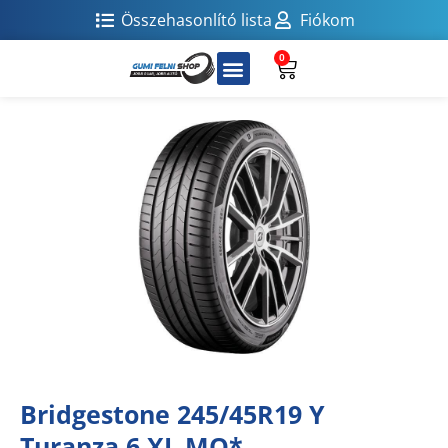
Összehasonlító lista
Fiókom
0
Bridgestone 245/45R19 Y
Turanza 6 XL MO*