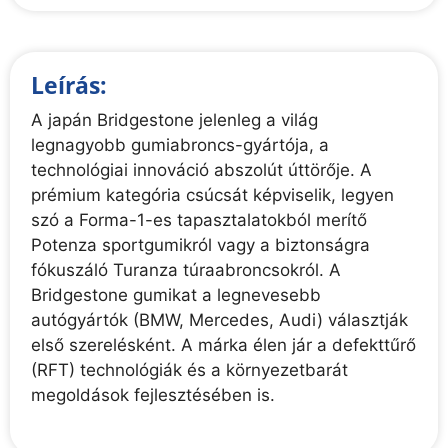
Leírás:
A japán Bridgestone jelenleg a világ
legnagyobb gumiabroncs-gyártója, a
technológiai innováció abszolút úttörője. A
prémium kategória csúcsát képviselik, legyen
szó a Forma-1-es tapasztalatokból merítő
Potenza sportgumikról vagy a biztonságra
fókuszáló Turanza túraabroncsokról. A
Bridgestone gumikat a legnevesebb
autógyártók (BMW, Mercedes, Audi) választják
első szerelésként. A márka élen jár a defekttűrő
(RFT) technológiák és a környezetbarát
megoldások fejlesztésében is.