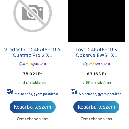
Vredestein 245/45R19 Y
Toyo 245/45R19 V
Quatrac Pro 2 XL
Observe EWS1 XL
A
C
68 dB
B
C
70 dB
78 021
Ft
63 163
Ft
✓ 4 db raktáron
✓ 50 db raktáron
Mai feladás, gyors postázás!
Mai feladás, gyors postázás!
Kosárba teszem
Kosárba teszem
Összehasonlítás
Összehasonlítás