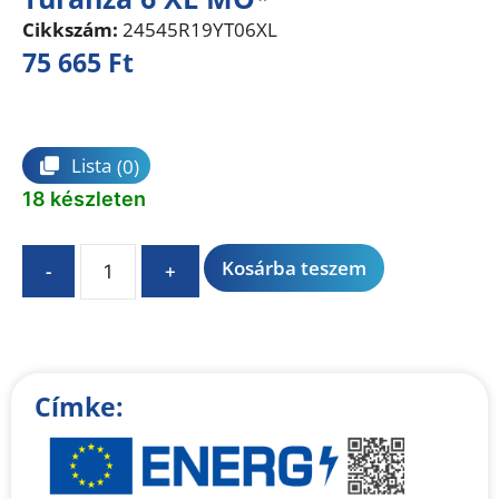
Cikkszám:
24545R19YT06XL
75 665
Ft
Összehasonlítás
Lista
(0)
18 készleten
A
Kosárba teszem
-
+
l
t
e
r
n
Címke:
a
t
i