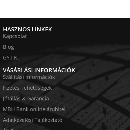
HASZNOS LINKEK
Kapcsolat
Blog
GY.I.K.
VÁSÁRLÁSI INFORMÁCIÓK
Szállítási információk
Fizetési lehetőségek
Jótállás & Garancia
MBH Bank online áruhitel
Adatkezelési Tájékoztató