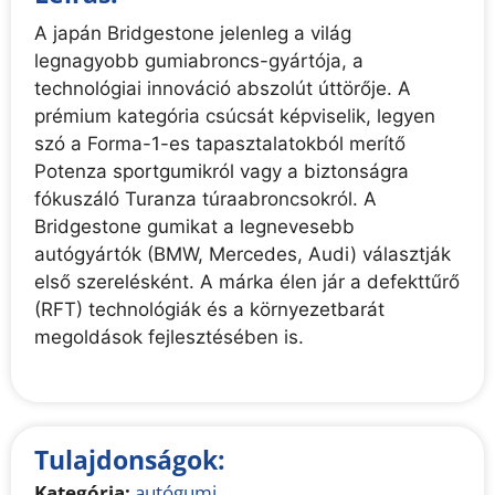
A japán Bridgestone jelenleg a világ
legnagyobb gumiabroncs-gyártója, a
technológiai innováció abszolút úttörője. A
prémium kategória csúcsát képviselik, legyen
szó a Forma-1-es tapasztalatokból merítő
Potenza sportgumikról vagy a biztonságra
fókuszáló Turanza túraabroncsokról. A
Bridgestone gumikat a legnevesebb
autógyártók (BMW, Mercedes, Audi) választják
első szerelésként. A márka élen jár a defekttűrő
(RFT) technológiák és a környezetbarát
megoldások fejlesztésében is.
Tulajdonságok:
Kategória:
autógumi