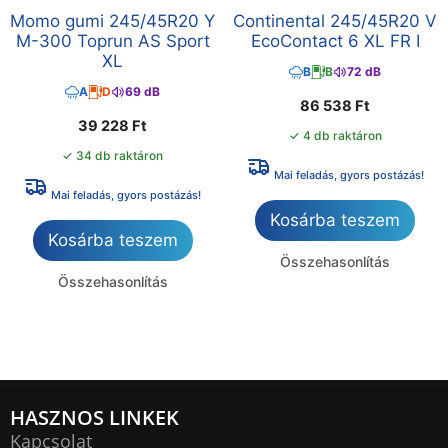
Momo gumi 245/45R20 Y
Continental 245/45R20 V
M-300 Toprun AS Sport
EcoContact 6 XL FR I
XL
B
B
72 dB
A
D
69 dB
86 538
Ft
39 228
Ft
✓ 4 db raktáron
✓ 34 db raktáron
Mai feladás, gyors postázás!
Mai feladás, gyors postázás!
Kosárba teszem
Kosárba teszem
Összehasonlítás
Összehasonlítás
HASZNOS LINKEK
Kapcsolat