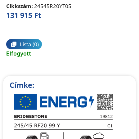
Cikkszám:
24545R20YT05
131 915
Ft
Összehasonlítás
Lista
(0)
Elfogyott
Címke: