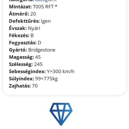
Mintázat:
T005 RFT *
Átmérő:
20
Defekttűrés:
Igen
Évszak:
Nyári
Fékezés:
B
Fogyasztás:
D
Gyártó:
Bridgestone
Magasság:
45
Szélesség:
245
Sebességindex:
Y=300 km/h
Súlyindex:
99=775kg
Zajhatás:
70