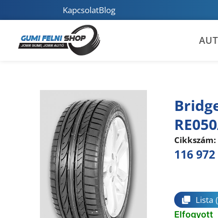
Kapcsolat
Blog
AU
Bridg
RE050
Cikkszám:
116 972
Összeha
Lista
Elfogyott