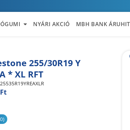
TÓGUMI
NYÁRI AKCIÓ
MBH BANK ÁRUHIT
estone 255/30R19 Y
A * XL RFT
25535R19YREAXLR
Ft
sonlítás
(0)