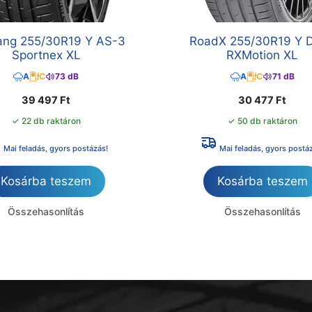
ng 255/30R19 Y AS-3
RoadX 255/30R19 Y 
Sportnex XL
RXMotion XL
A
C
73 dB
A
C
71 dB
39 497
Ft
30 477
Ft
✓ 22 db raktáron
✓ 50 db raktáron
Mai feladás, gyors postázás!
Mai feladás, gyors postá
Kosárba teszem
Kosárba teszem
Összehasonlítás
Összehasonlítás