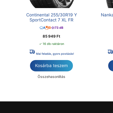
Continental 255/30R19 Y
Nanka
SportContact 7 XL FR
A
D
73 dB
85 949
Ft
✓ 16 db raktáron
Mai feladás, gyors postázás!
Kosárba teszem
Összehasonlítás