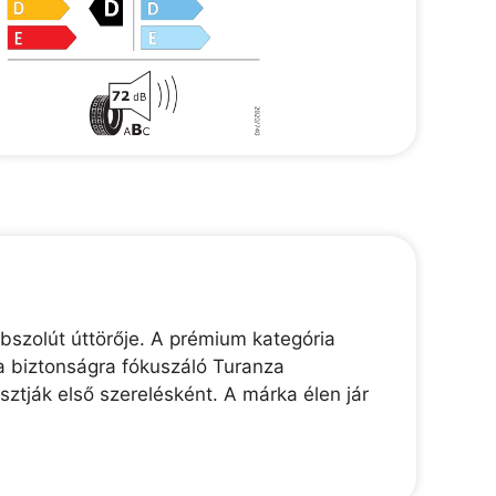
bszolút úttörője. A prémium kategória
a biztonságra fókuszáló Turanza
tják első szerelésként. A márka élen jár