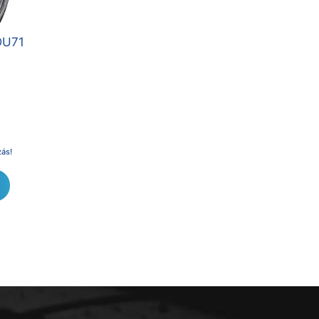
DU71
zás!