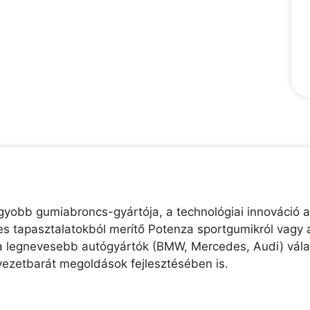
agyobb gumiabroncs-gyártója, a technológiai innováció a
-es tapasztalatokból merítő Potenza sportgumikról vagy 
a legnevesebb autógyártók (BMW, Mercedes, Audi) válasz
yezetbarát megoldások fejlesztésében is.