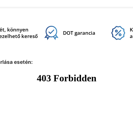
ét, könnyen
K
DOT garancia
ezelhető kereső
a
árlása esetén: