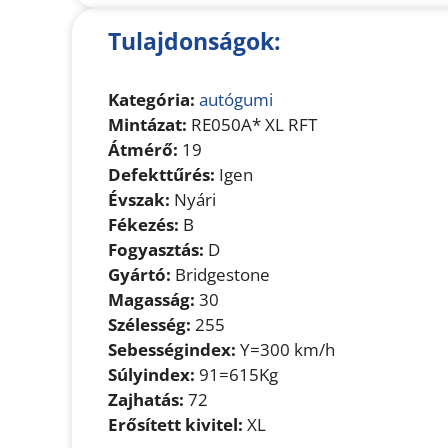
Tulajdonságok:
Kategória:
autógumi
Mintázat:
RE050A* XL RFT
Átmérő:
19
Defekttűrés:
Igen
Évszak:
Nyári
Fékezés:
B
Fogyasztás:
D
Gyártó:
Bridgestone
Magasság:
30
Szélesség:
255
Sebességindex:
Y=300 km/h
Súlyindex:
91=615Kg
Zajhatás:
72
Erősített kivitel:
XL