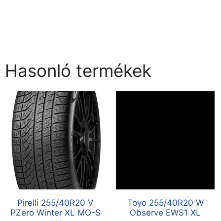
Hasonló termékek
Pirelli 255/40R20 V
Toyo 255/40R20 W
PZero Winter XL MO-S
Observe EWS1 XL