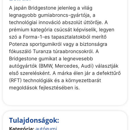
A japán Bridgestone jelenleg a világ
legnagyobb gumiabroncs-gyártója, a
technológiai innováció abszolút úttörője. A
prémium kategória csúcsát képviselik, legyen
szó a Forma-1-es tapasztalatokból merítő
Potenza sportgumikról vagy a biztonságra
fókuszáló Turanza túraabroncsokról. A
Bridgestone gumikat a legnevesebb
autógyártók (BMW, Mercedes, Audi) választják
első szerelésként. A márka élen jár a defekttűrő
(RFT) technológiák és a környezetbarát
megoldások fejlesztésében is.
Tulajdonságok:
Kategória:
autógumi