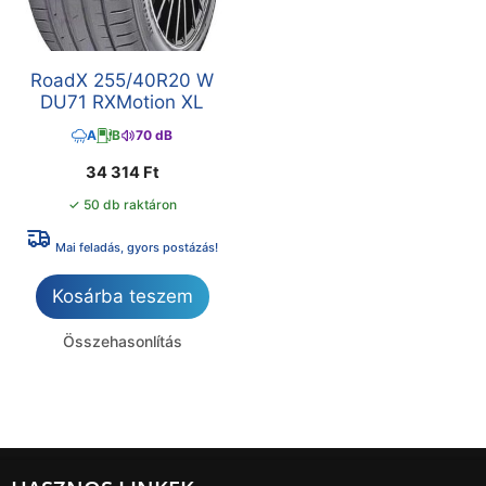
RoadX 255/40R20 W
DU71 RXMotion XL
A
B
70 dB
34 314
Ft
✓ 50 db raktáron
Mai feladás, gyors postázás!
Kosárba teszem
Összehasonlítás