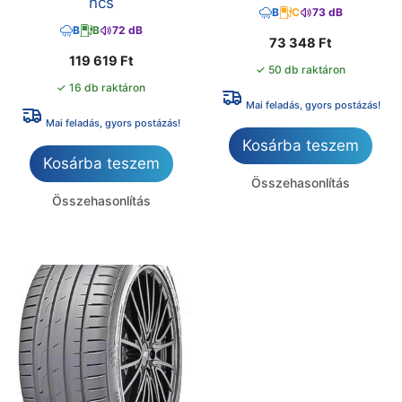
ncs
B
C
73 dB
B
B
72 dB
73 348
Ft
119 619
Ft
✓ 50 db raktáron
✓ 16 db raktáron
Mai feladás, gyors postázás!
Mai feladás, gyors postázás!
Kosárba teszem
Kosárba teszem
Összehasonlítás
Összehasonlítás