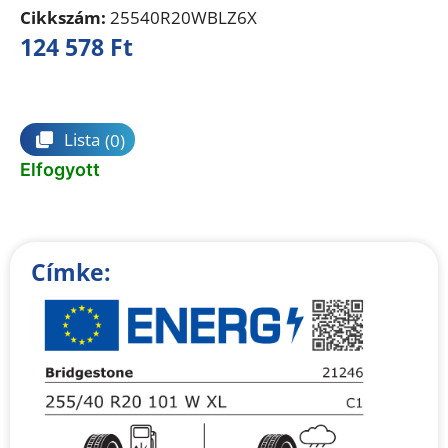
Cikkszám:
25540R20WBLZ6X
124 578
Ft
Összehasonlítás
Lista
(0)
Elfogyott
Címke: