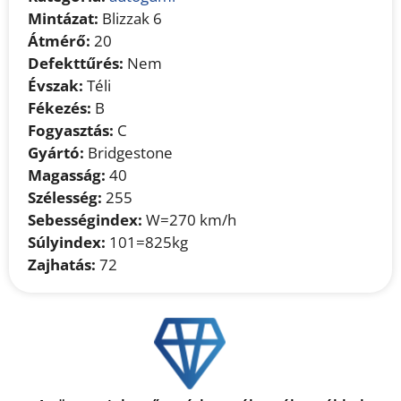
Mintázat:
Blizzak 6
Átmérő:
20
Defekttűrés:
Nem
Évszak:
Téli
Fékezés:
B
Fogyasztás:
C
Gyártó:
Bridgestone
Magasság:
40
Szélesség:
255
Sebességindex:
W=270 km/h
Súlyindex:
101=825kg
Zajhatás:
72