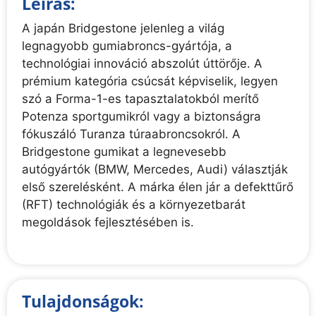
Leírás:
A japán Bridgestone jelenleg a világ
legnagyobb gumiabroncs-gyártója, a
technológiai innováció abszolút úttörője. A
prémium kategória csúcsát képviselik, legyen
szó a Forma-1-es tapasztalatokból merítő
Potenza sportgumikról vagy a biztonságra
fókuszáló Turanza túraabroncsokról. A
Bridgestone gumikat a legnevesebb
autógyártók (BMW, Mercedes, Audi) választják
első szerelésként. A márka élen jár a defekttűrő
(RFT) technológiák és a környezetbarát
megoldások fejlesztésében is.
Tulajdonságok: