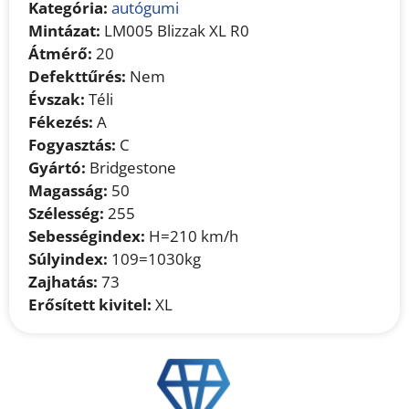
Kategória:
autógumi
Mintázat:
LM005 Blizzak XL R0
Átmérő:
20
Defekttűrés:
Nem
Évszak:
Téli
Fékezés:
A
Fogyasztás:
C
Gyártó:
Bridgestone
Magasság:
50
Szélesség:
255
Sebességindex:
H=210 km/h
Súlyindex:
109=1030kg
Zajhatás:
73
Erősített kivitel:
XL