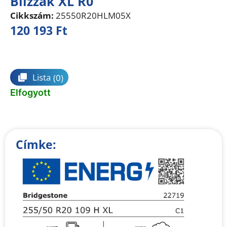
Blizzak XL R0
Cikkszám:
25550R20HLM05X
120 193
Ft
Összehasonlítás
Lista
(0)
Elfogyott
Címke: