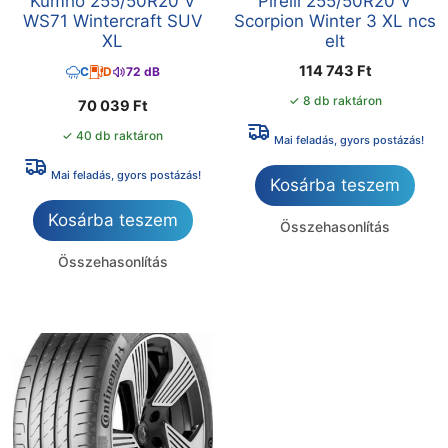
Kumho 255/50R20 V
Pirelli 255/50R20 V
WS71 Wintercraft SUV
Scorpion Winter 3 XL ncs
XL
elt
114 743
Ft
C
D
72 dB
✓ 8 db raktáron
70 039
Ft
✓ 40 db raktáron
Mai feladás, gyors postázás!
Mai feladás, gyors postázás!
Kosárba teszem
Kosárba teszem
Összehasonlítás
Összehasonlítás