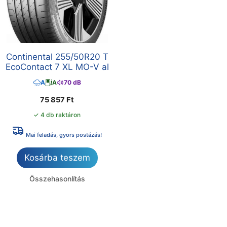
Continental 255/50R20 T
EcoContact 7 XL MO-V al
A
A
70 dB
75 857
Ft
✓ 4 db raktáron
Mai feladás, gyors postázás!
Kosárba teszem
Összehasonlítás