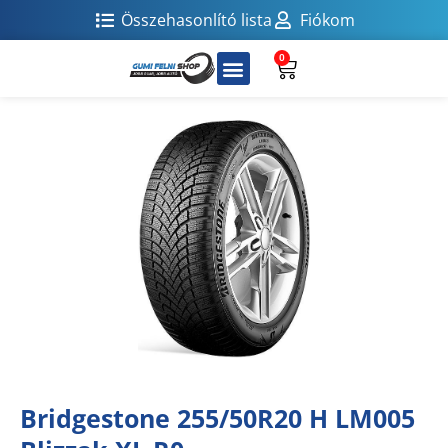
Összehasonlító lista
Fiókom
0
Bridgestone 255/50R20 H LM005