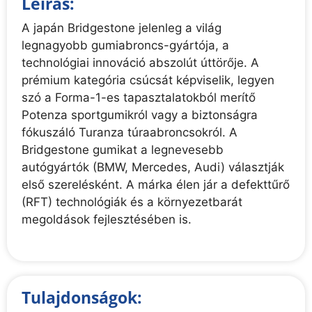
Leírás:
A japán Bridgestone jelenleg a világ
legnagyobb gumiabroncs-gyártója, a
technológiai innováció abszolút úttörője. A
prémium kategória csúcsát képviselik, legyen
szó a Forma-1-es tapasztalatokból merítő
Potenza sportgumikról vagy a biztonságra
fókuszáló Turanza túraabroncsokról. A
Bridgestone gumikat a legnevesebb
autógyártók (BMW, Mercedes, Audi) választják
első szerelésként. A márka élen jár a defekttűrő
(RFT) technológiák és a környezetbarát
megoldások fejlesztésében is.
Tulajdonságok: