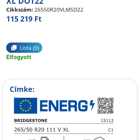
XL DOT22
Cikkszám:
26550R20VLM5D22
115 219
Ft
Összehasonlítás
Lista
(0)
Elfogyott
Címke: