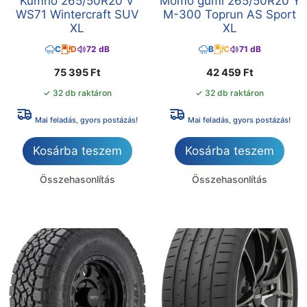
Kumho 265/50R20 V
Momo gumi 265/50R20 Y
WS71 Wintercraft SUV
M-300 Toprun AS Sport
XL
XL
C
D
72 dB
B
C
71 dB
75 395
Ft
42 459
Ft
✓ 32 db raktáron
✓ 32 db raktáron
Mai feladás, gyors postázás!
Mai feladás, gyors postázás!
Kosárba teszem
Kosárba teszem
Összehasonlítás
Összehasonlítás