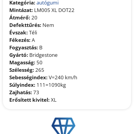
Kategória:
autógumi
Mintázat:
LM005 XL DOT22
Átmérő:
20
Defekttűrés:
Nem
Évszak:
Téli
Fékezés:
A
Fogyasztás:
B
Gyártó:
Bridgestone
Magasság:
50
Szélesség:
265
Sebességindex:
V=240 km/h
Súlyindex:
111=1090kg
Zajhatás:
73
Erősített kivitel:
XL