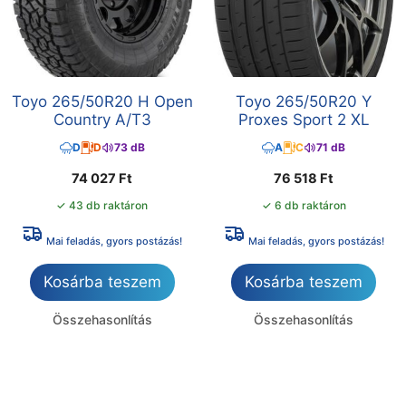
Toyo 265/50R20 H Open
Toyo 265/50R20 Y
Country A/T3
Proxes Sport 2 XL
D
D
73 dB
A
C
71 dB
74 027
Ft
76 518
Ft
✓ 43 db raktáron
✓ 6 db raktáron
Mai feladás, gyors postázás!
Mai feladás, gyors postázás!
Kosárba teszem
Kosárba teszem
Összehasonlítás
Összehasonlítás