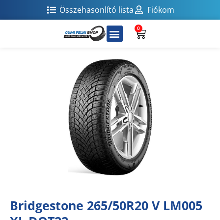
Összehasonlító lista
Fiókom
0
Bridgestone 265/50R20 V LM005