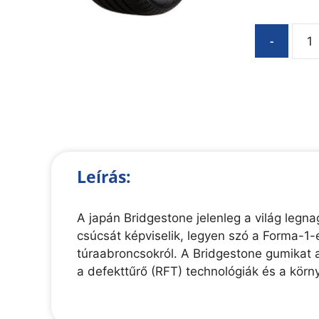
-
Leírás:
A japán Bridgestone jelenleg a világ legn
csúcsát képviselik, legyen szó a Forma-1
túraabroncsokról. A Bridgestone gumikat 
a defekttűrő (RFT) technológiák és a körn