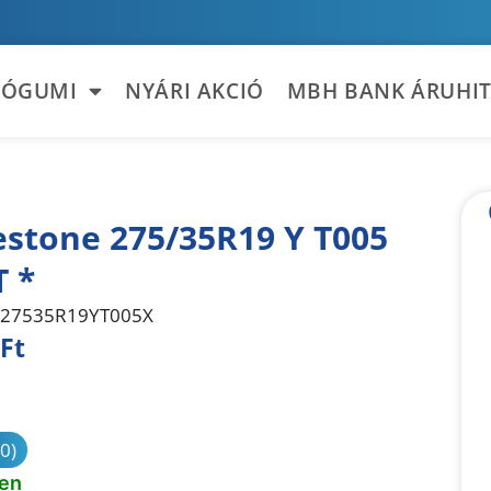
TÓGUMI
NYÁRI AKCIÓ
MBH BANK ÁRUHIT
estone 275/35R19 Y T005
T *
27535R19YT005X
Ft
sonlítás
(0)
ten