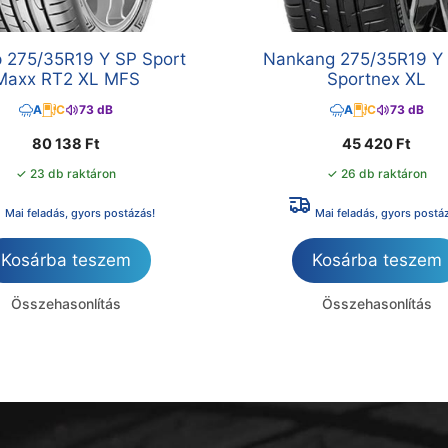
 275/35R19 Y SP Sport
Nankang 275/35R19 Y
Maxx RT2 XL MFS
Sportnex XL
A
C
73 dB
A
C
73 dB
80 138
Ft
45 420
Ft
✓ 23 db raktáron
✓ 26 db raktáron
Mai feladás, gyors postázás!
Mai feladás, gyors postá
Kosárba teszem
Kosárba teszem
Összehasonlítás
Összehasonlítás