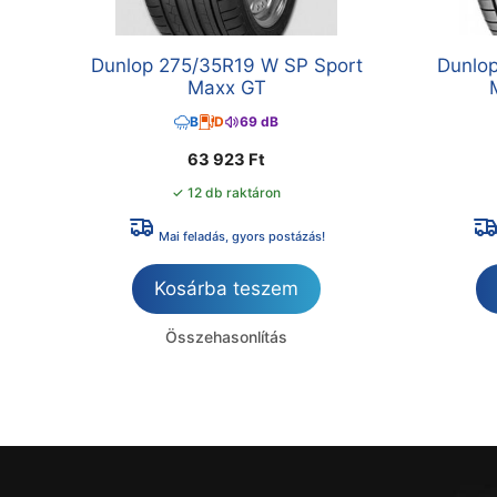
Dunlop 275/35R19 W SP Sport
Dunlop
Maxx GT
B
D
69 dB
63 923
Ft
✓ 12 db raktáron
Mai feladás, gyors postázás!
Kosárba teszem
Összehasonlítás