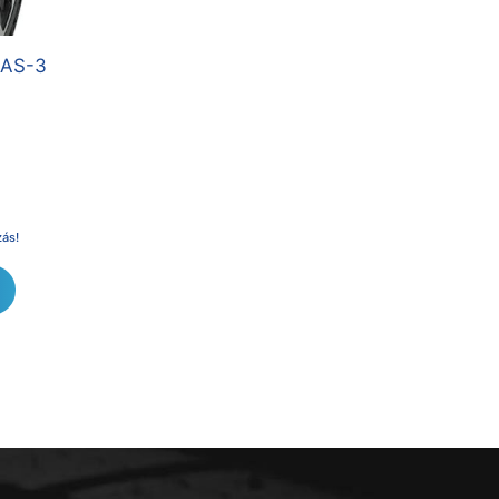
 AS-3
zás!