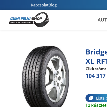
Kapcsolat
Blog
AU
Bridg
XL RF
Cikkszám:
104 317
Összeha
Lista
12 készle