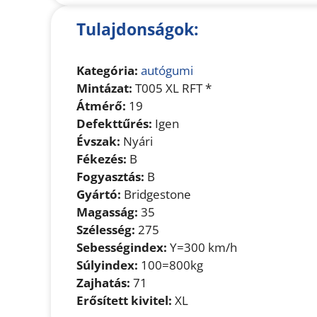
Tulajdonságok:
Kategória:
autógumi
Mintázat:
T005 XL RFT *
Átmérő:
19
Defekttűrés:
Igen
Évszak:
Nyári
Fékezés:
B
Fogyasztás:
B
Gyártó:
Bridgestone
Magasság:
35
Szélesség:
275
Sebességindex:
Y=300 km/h
Súlyindex:
100=800kg
Zajhatás:
71
Erősített kivitel:
XL