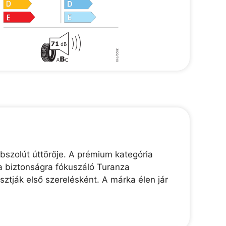
bszolút úttörője. A prémium kategória
a biztonságra fókuszáló Turanza
tják első szerelésként. A márka élen jár