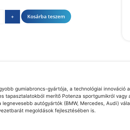
A
Kosárba teszem
+
l
t
e
r
n
a
t
i
v
e
agyobb gumiabroncs-gyártója, a technológiai innováció a
:
-es tapasztalatokból merítő Potenza sportgumikról vagy 
a legnevesebb autógyártók (BMW, Mercedes, Audi) válasz
yezetbarát megoldások fejlesztésében is.