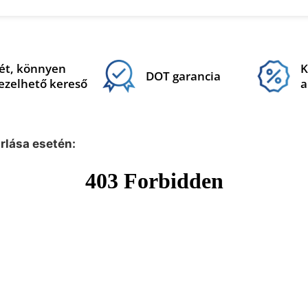
ét, könnyen
K
DOT garancia
ezelhető kereső
a
árlása esetén: