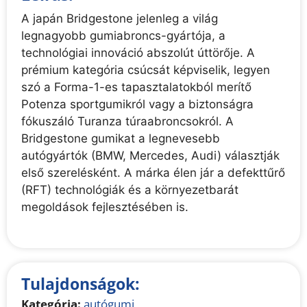
A japán Bridgestone jelenleg a világ
legnagyobb gumiabroncs-gyártója, a
technológiai innováció abszolút úttörője. A
prémium kategória csúcsát képviselik, legyen
szó a Forma-1-es tapasztalatokból merítő
Potenza sportgumikról vagy a biztonságra
fókuszáló Turanza túraabroncsokról. A
Bridgestone gumikat a legnevesebb
autógyártók (BMW, Mercedes, Audi) választják
első szerelésként. A márka élen jár a defekttűrő
(RFT) technológiák és a környezetbarát
megoldások fejlesztésében is.
Tulajdonságok:
Kategória:
autógumi