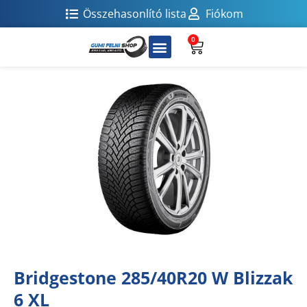
Összehasonlító lista
Fiókom
0
Bridgestone 285/40R20 W Blizzak
6 XL