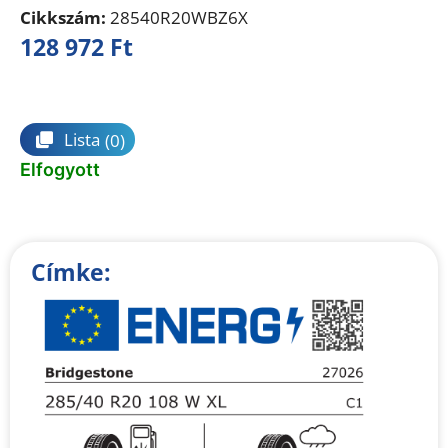
Cikkszám:
28540R20WBZ6X
128 972
Ft
Összehasonlítás
Lista
(0)
Elfogyott
Címke: