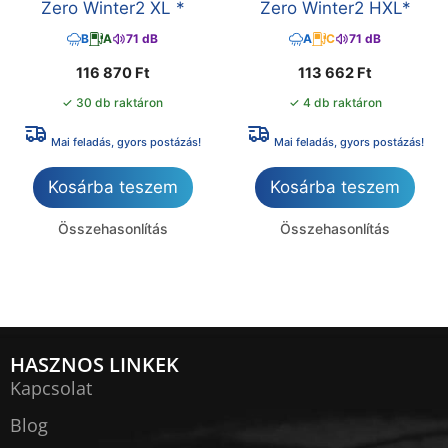
Zero Winter2 XL *
Zero Winter2 HXL*
B
A
71 dB
A
C
71 dB
116 870
Ft
113 662
Ft
✓ 30 db raktáron
✓ 4 db raktáron
Mai feladás, gyors postázás!
Mai feladás, gyors postázás!
Kosárba teszem
Kosárba teszem
Összehasonlítás
Összehasonlítás
HASZNOS LINKEK
Kapcsolat
Blog