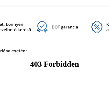
ét, könnyen
K
DOT garancia
ezelhető kereső
a
árlása esetén: