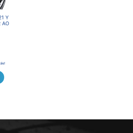
21 Y
R AO
zás!