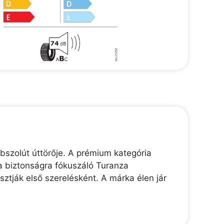
bszolút úttörője. A prémium kategória
a biztonságra fókuszáló Turanza
tják első szerelésként. A márka élen jár