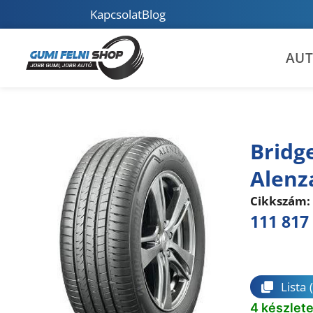
Kapcsolat
Blog
AU
Bridg
Alenz
Cikkszám:
111 817
Összeha
Lista
4 készlet