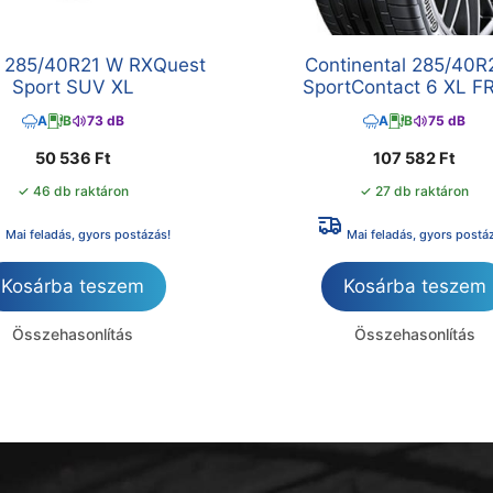
 285/40R21 W RXQuest
Continental 285/40R
Sport SUV XL
SportContact 6 XL F
A
B
73 dB
A
B
75 dB
50 536
Ft
107 582
Ft
✓ 46 db raktáron
✓ 27 db raktáron
Mai feladás, gyors postázás!
Mai feladás, gyors postá
Kosárba teszem
Kosárba teszem
Összehasonlítás
Összehasonlítás