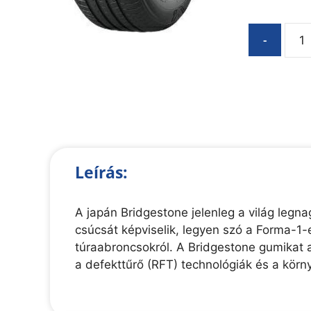
-
Leírás:
A japán Bridgestone jelenleg a világ legn
csúcsát képviselik, legyen szó a Forma-1
túraabroncsokról. A Bridgestone gumikat 
a defekttűrő (RFT) technológiák és a körn