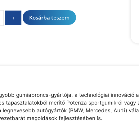
A
Kosárba teszem
+
l
t
e
r
n
a
t
i
v
e
agyobb gumiabroncs-gyártója, a technológiai innováció a
:
-es tapasztalatokból merítő Potenza sportgumikról vagy 
a legnevesebb autógyártók (BMW, Mercedes, Audi) válasz
yezetbarát megoldások fejlesztésében is.