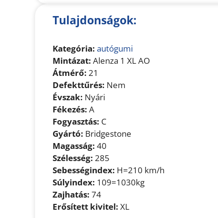
Tulajdonságok:
Kategória:
autógumi
Mintázat:
Alenza 1 XL AO
Átmérő:
21
Defekttűrés:
Nem
Évszak:
Nyári
Fékezés:
A
Fogyasztás:
C
Gyártó:
Bridgestone
Magasság:
40
Szélesség:
285
Sebességindex:
H=210 km/h
Súlyindex:
109=1030kg
Zajhatás:
74
Erősített kivitel:
XL