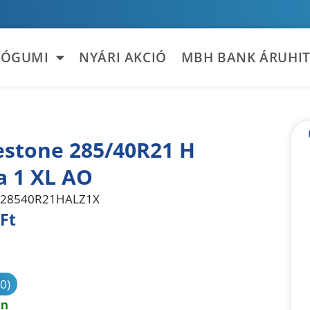
TÓGUMI
NYÁRI AKCIÓ
MBH BANK ÁRUHIT
estone 285/40R21 H
a 1 XL AO
28540R21HALZ1X
Ft
sonlítás
(0)
en