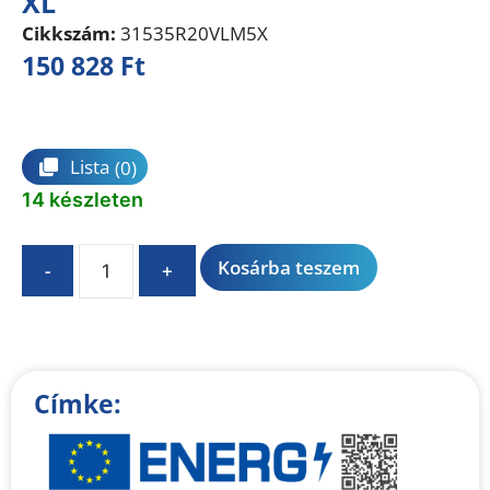
XL
Cikkszám:
31535R20VLM5X
150 828
Ft
Összehasonlítás
Lista
(0)
14 készleten
A
Kosárba teszem
-
+
l
t
e
r
n
Címke:
a
t
i