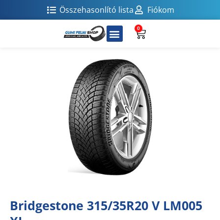
Összehasonlító lista
Fiókom
0
Bridgestone 315/35R20 V LM005