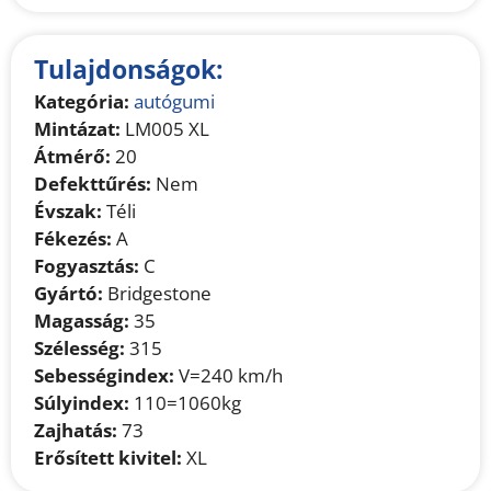
Tulajdonságok:
Kategória:
autógumi
Mintázat:
LM005 XL
Átmérő:
20
Defekttűrés:
Nem
Évszak:
Téli
Fékezés:
A
Fogyasztás:
C
Gyártó:
Bridgestone
Magasság:
35
Szélesség:
315
Sebességindex:
V=240 km/h
Súlyindex:
110=1060kg
Zajhatás:
73
Erősített kivitel:
XL