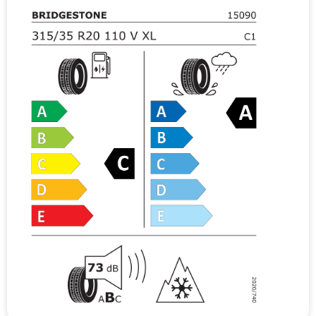
v
e
: