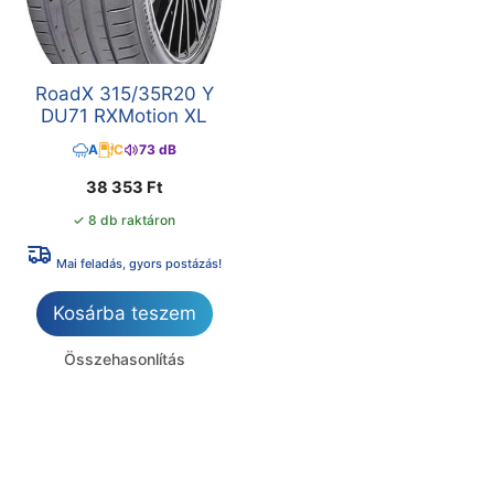
RoadX 315/35R20 Y
DU71 RXMotion XL
A
C
73 dB
38 353
Ft
✓ 8 db raktáron
Mai feladás, gyors postázás!
Kosárba teszem
Összehasonlítás