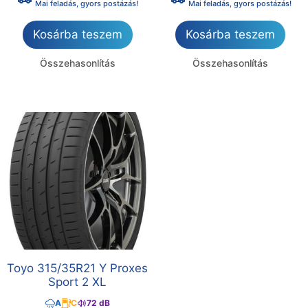
Mai feladás, gyors postázás!
Mai feladás, gyors postázás!
Kosárba teszem
Kosárba teszem
Összehasonlítás
Összehasonlítás
Toyo 315/35R21 Y Proxes
Sport 2 XL
A
C
72 dB