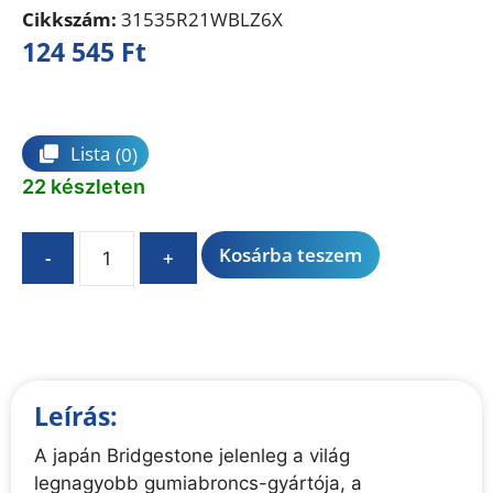
Cikkszám:
31535R21WBLZ6X
124 545
Ft
Összehasonlítás
Lista
(0)
22 készleten
A
Kosárba teszem
-
+
l
t
e
r
n
Leírás:
a
t
A japán Bridgestone jelenleg a világ
i
legnagyobb gumiabroncs-gyártója, a
v