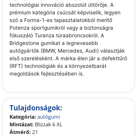
technológiai innováció abszolút úttörője. A
e
prémium kategória csúcsát képviselik, legyen
:
szó a Forma-1-es tapasztalatokból merítő
Potenza sportgumikról vagy a biztonságra
fókuszáló Turanza túraabroncsokról. A
Bridgestone gumikat a legnevesebb
autógyártók (BMW, Mercedes, Audi) választják
első szerelésként. A márka élen jár a defekttűrő
(RFT) technológiák és a környezetbarát
megoldások fejlesztésében is.
Tulajdonságok:
Kategória:
autógumi
Mintázat:
Blizzak 6 XL
Átmérő:
21