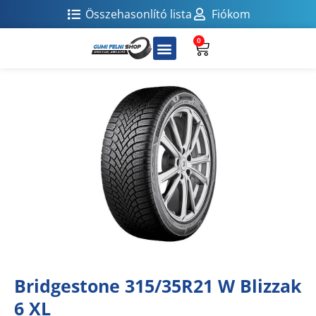
Összehasonlító lista
Fiókom
0
Bridgestone 315/35R21 W Blizzak
6 XL