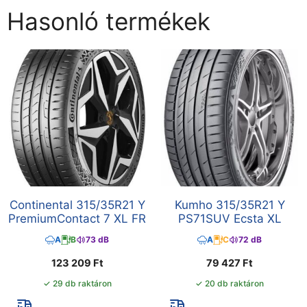
Hasonló termékek
Continental 315/35R21 Y
Kumho 315/35R21 Y
PremiumContact 7 XL FR
PS71SUV Ecsta XL
A
B
73 dB
A
C
72 dB
123 209
Ft
79 427
Ft
✓ 29 db raktáron
✓ 20 db raktáron