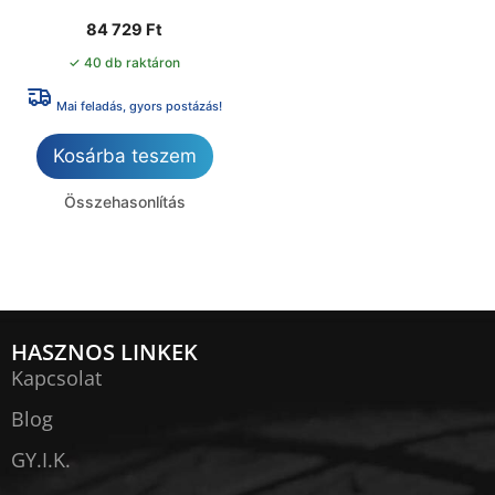
84 729
Ft
✓ 40 db raktáron
Mai feladás, gyors postázás!
Kosárba teszem
Összehasonlítás
HASZNOS LINKEK
Kapcsolat
Blog
GY.I.K.