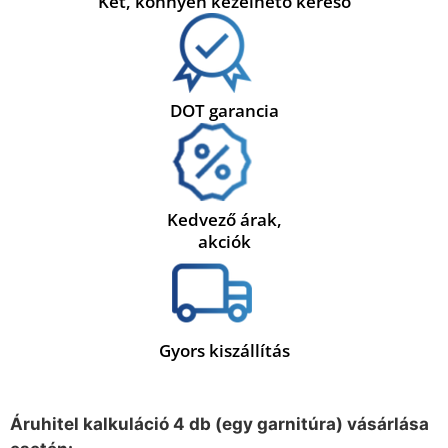
Két, könnyen kezelhető kereső
DOT garancia
Kedvező árak,
akciók
Gyors kiszállítás
Áruhitel kalkuláció 4 db (egy garnitúra) vásárlása