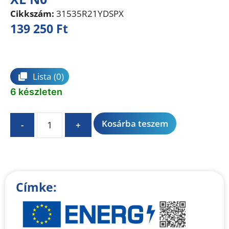
Cikkszám:
31535R21YDSPX
139 250
Ft
Összehasonlítás
Lista
(0)
6 készleten
A
Kosárba teszem
-
+
l
t
e
r
n
Címke:
a
t
i