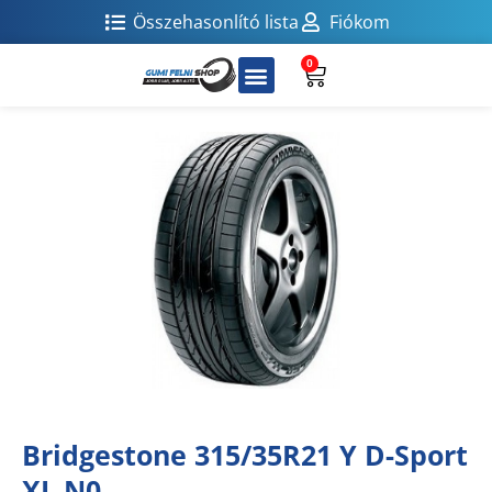
Összehasonlító lista
Fiókom
0
Bridgestone 315/35R21 Y D-Sport
XL N0