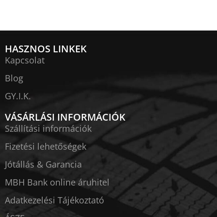
HASZNOS LINKEK
Kapcsolat
Blog
GY.I.K.
VÁSÁRLÁSI INFORMÁCIÓK
Szállítási információk
Fizetési lehetőségek
Jótállás & Garancia
MBH Bank online áruhitel
Adatkezelési Tájékoztató