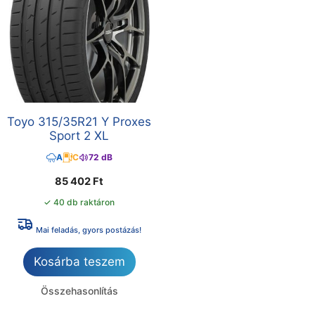
Toyo 315/35R21 Y Proxes
Sport 2 XL
A
C
72 dB
85 402
Ft
✓ 40 db raktáron
Mai feladás, gyors postázás!
Kosárba teszem
Összehasonlítás