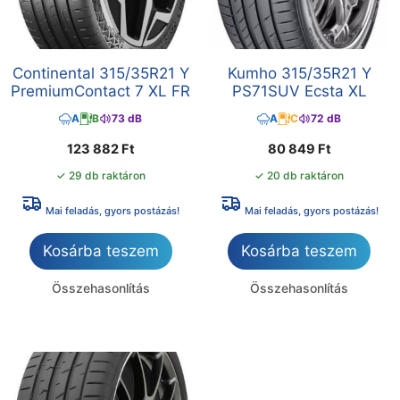
Continental 315/35R21 Y
Kumho 315/35R21 Y
PremiumContact 7 XL FR
PS71SUV Ecsta XL
A
B
73 dB
A
C
72 dB
123 882
Ft
80 849
Ft
✓ 29 db raktáron
✓ 20 db raktáron
Mai feladás, gyors postázás!
Mai feladás, gyors postázás!
Kosárba teszem
Kosárba teszem
Összehasonlítás
Összehasonlítás