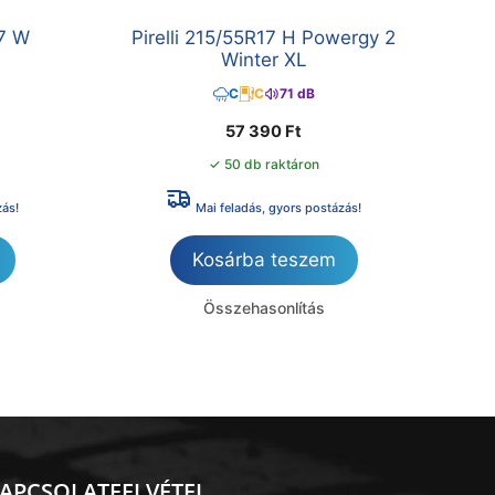
17 W
Pirelli 215/55R17 H Powergy 2
Winter XL
C
C
71 dB
57 390
Ft
✓ 50 db raktáron
zás!
Mai feladás, gyors postázás!
Kosárba teszem
Összehasonlítás
APCSOLATFELVÉTEL