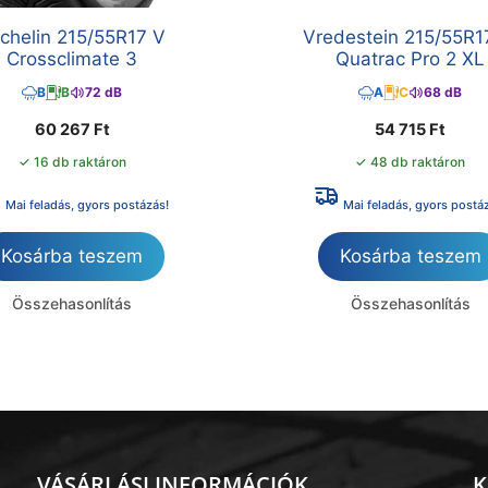
chelin 215/55R17 V
Vredestein 215/55R
Crossclimate 3
Quatrac Pro 2 XL
B
B
72 dB
A
C
68 dB
60 267
Ft
54 715
Ft
✓ 16 db raktáron
✓ 48 db raktáron
Mai feladás, gyors postázás!
Mai feladás, gyors postá
Kosárba teszem
Kosárba teszem
Összehasonlítás
Összehasonlítás
VÁSÁRLÁSI INFORMÁCIÓK
K