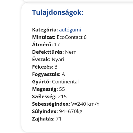
Tulajdonságok:
Kategória:
autógumi
Mintázat:
EcoContact 6
Átmérő:
17
Defekttűrés:
Nem
Évszak:
Nyári
Fékezés:
B
Fogyasztás:
A
Gyártó:
Continental
Magasság:
55
Szélesség:
215
Sebességindex:
V=240 km/h
Súlyindex:
94=670kg
Zajhatás:
71