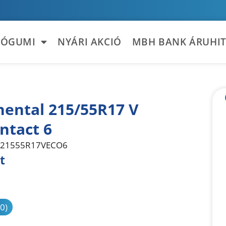
TÓGUMI
NYÁRI AKCIÓ
MBH BANK ÁRUHIT
nental 215/55R17 V
ntact 6
21555R17VECO6
t
sonlítás
(0)