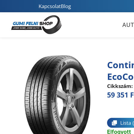
Kapcsolat
Blog
AU
Conti
EcoCo
Cikkszám:
59 351
F
Összeha
Lista
Elfogyott