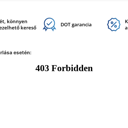
ét, könnyen
K
DOT garancia
ezelhető kereső
a
árlása esetén: