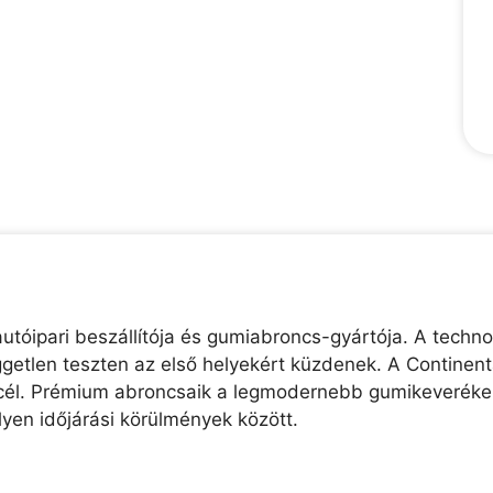
utóipari beszállítója és gumiabroncs-gyártója. A technol
etlen teszten az első helyekért küzdenek. A Continental
ő cél. Prémium abroncsaik a legmodernebb gumikeverékek
lyen időjárási körülmények között.