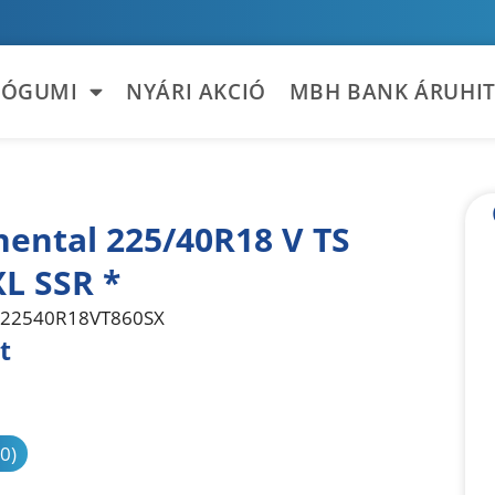
TÓGUMI
NYÁRI AKCIÓ
MBH BANK ÁRUHIT
nental 225/40R18 V TS
XL SSR *
22540R18VT860SX
t
sonlítás
(0)