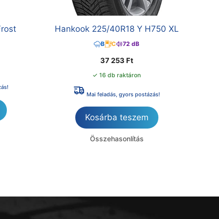
rost
Hankook 225/40R18 Y H750 XL
B
C
72 dB
37 253
Ft
✓ 16 db raktáron
zás!
Mai feladás, gyors postázás!
Kosárba teszem
Összehasonlítás