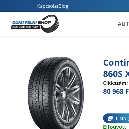
Kapcsolat
Blog
AU
Conti
860S 
Cikkszám:
80 968
F
Összeha
Lista
Elfogyott