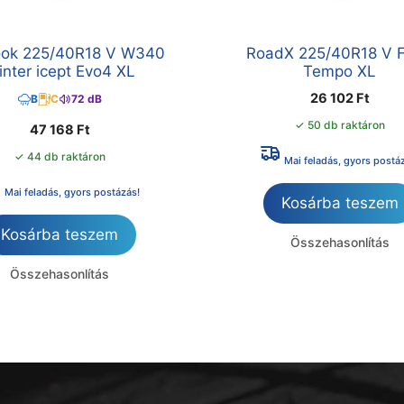
ok 225/40R18 V W340
RoadX 225/40R18 V F
nter icept Evo4 XL
Tempo XL
26 102
Ft
B
C
72 dB
✓ 50 db raktáron
47 168
Ft
✓ 44 db raktáron
Mai feladás, gyors postá
Mai feladás, gyors postázás!
Kosárba teszem
Kosárba teszem
Összehasonlítás
Összehasonlítás