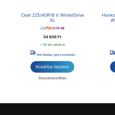
Ceat 225/40R18 V WinterDrive
Hanko
XL
Wi
C
D
70 dB
54 806
Ft
✓ 50 db raktáron
Mai feladás, gyors postázás!
Kosárba teszem
Összehasonlítás