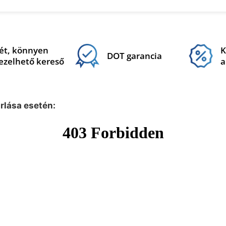
ét, könnyen
K
DOT garancia
ezelhető kereső
a
árlása esetén: