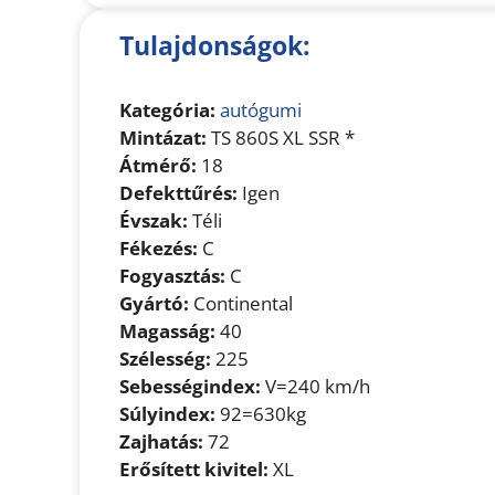
Tulajdonságok:
Kategória:
autógumi
Mintázat:
TS 860S XL SSR *
Átmérő:
18
Defekttűrés:
Igen
Évszak:
Téli
Fékezés:
C
Fogyasztás:
C
Gyártó:
Continental
Magasság:
40
Szélesség:
225
Sebességindex:
V=240 km/h
Súlyindex:
92=630kg
Zajhatás:
72
Erősített kivitel:
XL