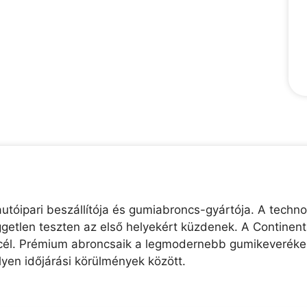
utóipari beszállítója és gumiabroncs-gyártója. A technol
etlen teszten az első helyekért küzdenek. A Continental
ő cél. Prémium abroncsaik a legmodernebb gumikeverékek
lyen időjárási körülmények között.