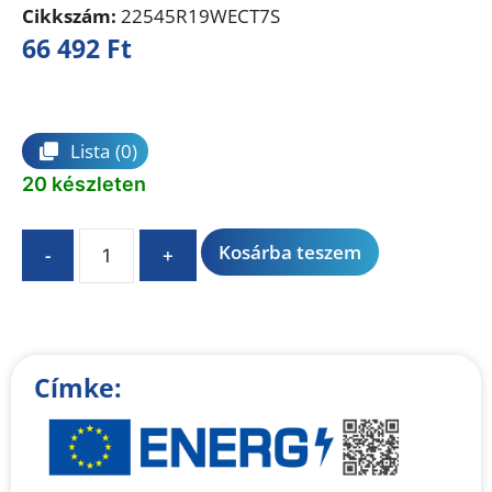
Cikkszám:
22545R19WECT7S
66 492
Ft
Összehasonlítás
Lista
(0)
20 készleten
A
Kosárba teszem
-
+
l
t
e
r
n
Címke:
a
t
i
v