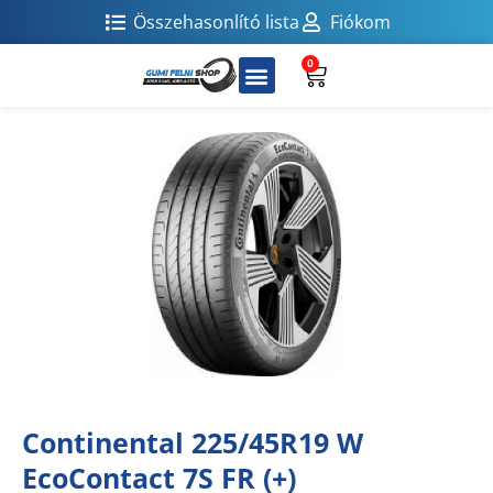
Összehasonlító lista
Fiókom
0
Continental 225/45R19 W
EcoContact 7S FR (+)