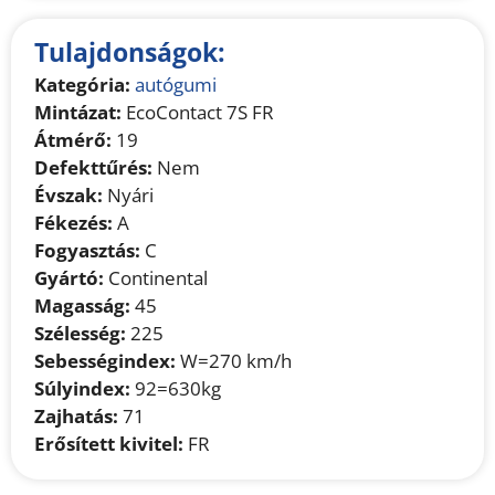
Tulajdonságok:
Kategória:
autógumi
Mintázat:
EcoContact 7S FR
Átmérő:
19
Defekttűrés:
Nem
Évszak:
Nyári
Fékezés:
A
Fogyasztás:
C
Gyártó:
Continental
Magasság:
45
Szélesség:
225
Sebességindex:
W=270 km/h
Súlyindex:
92=630kg
Zajhatás:
71
Erősített kivitel:
FR