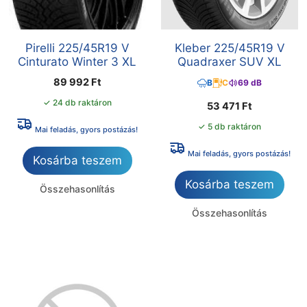
Pirelli 225/45R19 V
Kleber 225/45R19 V
Cinturato Winter 3 XL
Quadraxer SUV XL
89 992
Ft
B
C
69 dB
✓ 24 db raktáron
53 471
Ft
✓ 5 db raktáron
Mai feladás, gyors postázás!
Mai feladás, gyors postázás!
Kosárba teszem
Kosárba teszem
Összehasonlítás
Összehasonlítás