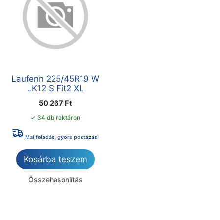
Laufenn 225/45R19 W
LK12 S Fit2 XL
50 267
Ft
✓ 34 db raktáron
Mai feladás, gyors postázás!
Kosárba teszem
Összehasonlítás