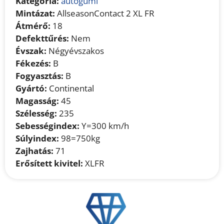
Kategória:
autógumi
Mintázat:
AllseasonContact 2 XL FR
Átmérő:
18
Defekttűrés:
Nem
Évszak:
Négyévszakos
Fékezés:
B
Fogyasztás:
B
Gyártó:
Continental
Magasság:
45
Szélesség:
235
Sebességindex:
Y=300 km/h
Súlyindex:
98=750kg
Zajhatás:
71
Erősített kivitel:
XLFR