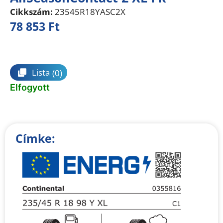
Cikkszám:
23545R18YASC2X
78 853
Ft
Összehasonlítás
Lista
(0)
Elfogyott
Címke: