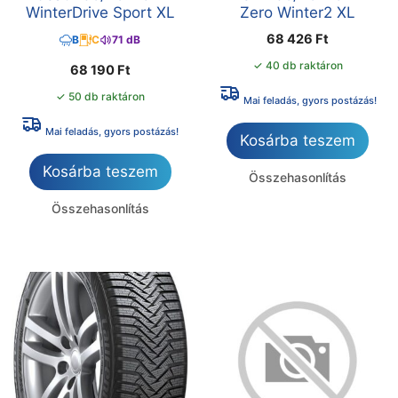
WinterDrive Sport XL
Zero Winter2 XL
68 426
Ft
B
C
71 dB
✓ 40 db raktáron
68 190
Ft
✓ 50 db raktáron
Mai feladás, gyors postázás!
Mai feladás, gyors postázás!
Kosárba teszem
Kosárba teszem
Összehasonlítás
Összehasonlítás