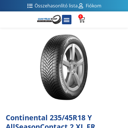
Összehasonlító lista
Fiókom
0
Continental 235/45R18 Y
AllSeasonContact 2 XL FR