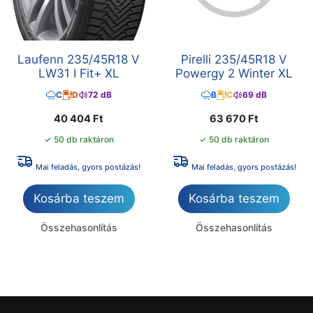
Laufenn 235/45R18 V
Pirelli 235/45R18 V
LW31 I Fit+ XL
Powergy 2 Winter XL
C
D
72 dB
B
C
69 dB
40 404
Ft
63 670
Ft
✓ 50 db raktáron
✓ 50 db raktáron
Mai feladás, gyors postázás!
Mai feladás, gyors postázás!
Kosárba teszem
Kosárba teszem
Összehasonlítás
Összehasonlítás