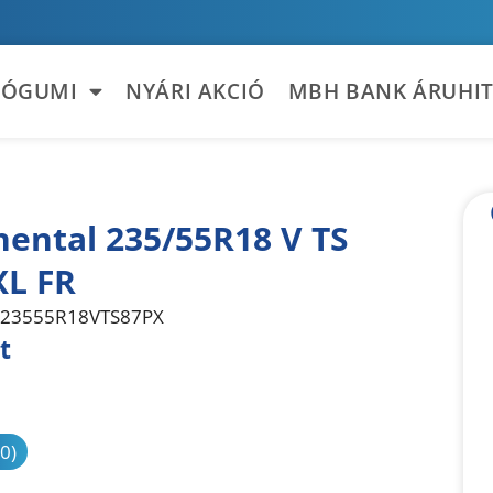
TÓGUMI
NYÁRI AKCIÓ
MBH BANK ÁRUHIT
nental 235/55R18 V TS
XL FR
23555R18VTS87PX
t
sonlítás
(0)