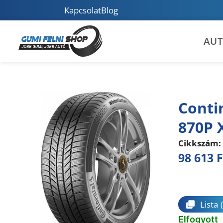
Kapcsolat
Blog
AU
Conti
870P 
Cikkszám:
98 613
F
Összeha
Lista
Elfogyott