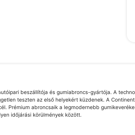
utóipari beszállítója és gumiabroncs-gyártója. A technol
etlen teszten az első helyekért küzdenek. A Continental
ő cél. Prémium abroncsaik a legmodernebb gumikeverékek
lyen időjárási körülmények között.