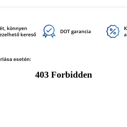
ét, könnyen
K
DOT garancia
ezelhető kereső
a
árlása esetén: