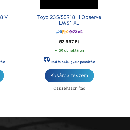
8 V
Toyo 235/55R18 H Observe
EWS1 XL
B
C
72 dB
53 997
Ft
✓ 50 db raktáron
zás!
Mai feladás, gyors postázás!
Kosárba teszem
Összehasonlítás