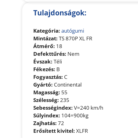
Tulajdonságok:
Kategória:
autógumi
Mintázat:
TS 870P XL FR
Átmérő:
18
Defekttűrés:
Nem
Évszak:
Téli
Fékezés:
B
Fogyasztás:
C
Gyártó:
Continental
Magasság:
55
Szélesség:
235
Sebességindex:
V=240 km/h
Súlyindex:
104=900kg
Zajhatás:
72
Erősített kivitel:
XLFR