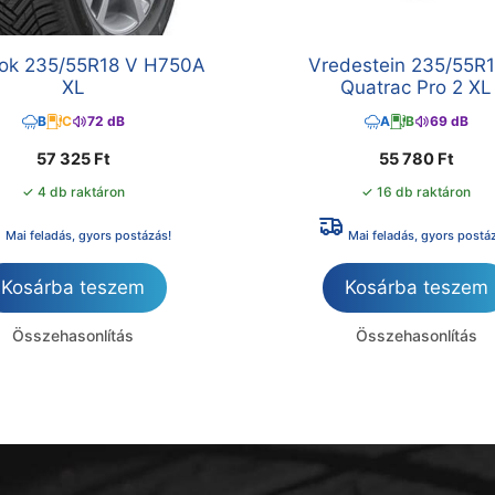
ok 235/55R18 V H750A
Vredestein 235/55R1
XL
Quatrac Pro 2 XL
B
C
72 dB
A
B
69 dB
57 325
Ft
55 780
Ft
✓ 4 db raktáron
✓ 16 db raktáron
Mai feladás, gyors postázás!
Mai feladás, gyors postá
Kosárba teszem
Kosárba teszem
Összehasonlítás
Összehasonlítás