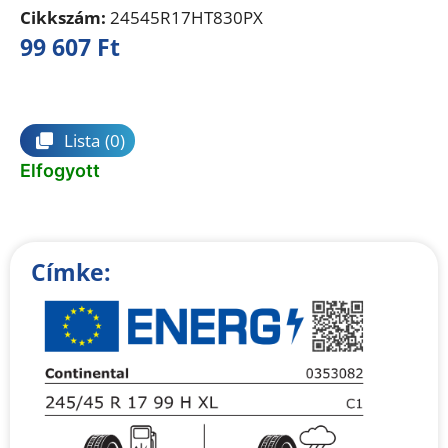
Cikkszám:
24545R17HT830PX
99 607
Ft
Összehasonlítás
Lista
(0)
Elfogyott
Címke: