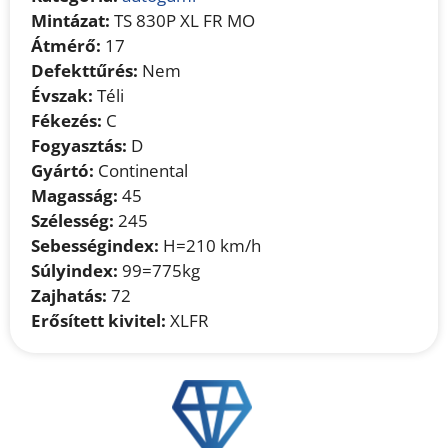
Mintázat:
TS 830P XL FR MO
Átmérő:
17
Defekttűrés:
Nem
Évszak:
Téli
Fékezés:
C
Fogyasztás:
D
Gyártó:
Continental
Magasság:
45
Szélesség:
245
Sebességindex:
H=210 km/h
Súlyindex:
99=775kg
Zajhatás:
72
Erősített kivitel:
XLFR