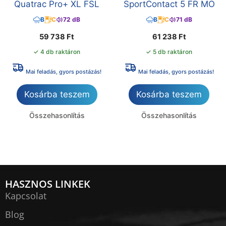
Quatrac Pro+ XL FSL
SportContact 5 FR MO
B
C
72 dB
B
C
71 dB
59 738
Ft
61 238
Ft
✓ 4 db raktáron
✓ 5 db raktáron
Mai feladás, gyors postázás!
Mai feladás, gyors postázás!
Kosárba teszem
Kosárba teszem
Összehasonlítás
Összehasonlítás
HASZNOS LINKEK
Kapcsolat
Blog