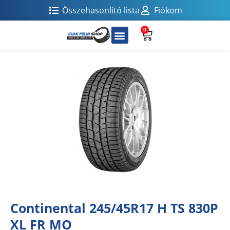
Összehasonlító lista
Fiókom
0
Continental 245/45R17 H TS 830P
XL FR MO